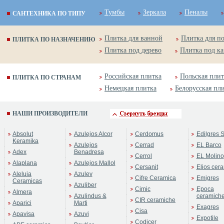
Тумбы
Зеркала
Пеналы
САНТЕХНИКА ПО ТИПУ
Плитка для ванной
Плитка для п
ПЛИТКА ПО НАЗНАЧЕНИЮ
Плитка под дерево
Плитка под к
Российская плитка
Польская плит
ПЛИТКА ПО СТРАНАМ
Немецкая плитка
Белорусская пл
НАШИ ПРОИЗВОДИТЕЛИ
Absolut
Azulejos Alcor
Cerdomus
Edilgres S
Keramika
Azulejos
Cerrad
EL Barco
Adex
Benadresa
Cerrol
EL Molino
Alaplana
Azulejos Mallol
Cersanit
Elios cer
Aleluia
Azulev
Cifre Ceramica
Emigres
Ceramicas
Azuliber
Cimic
Epoca
Almera
Azulindus &
ceramich
CIR ceramiche
Aparici
Marti
Exagres
Cisa
Apavisa
Azuvi
Expotile
Codicer