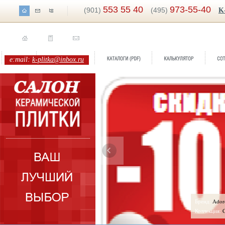
553 55 40
973-55-40
(901)
(495)
K
e:mail:
k-plitka@inbox.ru
ренд:
Adore
оллекция:
Cifre Ceramica