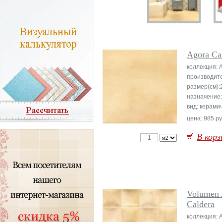
Agora Ca
коллекция: 
производит
размер(см):
назначение:
вид: керами
цена: 985 ру
В корз
Volumen 
Caldera
коллекция: 