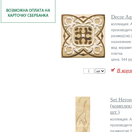
Decor Ag
коллекция: 
производит
размер(см):
назначение:
вид: керами
плитка
цена: 344 ру
В корз
Set Heron
(комплек
шт.)
коллекция: A
производите
размер(см):