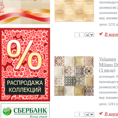
производит
размер(см):
назначение:
вид: керами
цена: 1231 р
В корз
Volumen
Milano D
(3 вида)
коллекция: 
производите
размер(см):
назначение:
вид: керами
цена: 1281 р
В корз