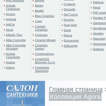
APE ceramica
BayKer
Fabresa
Cristacer
Aranda
Belani
Fanal
Ceramicas
Decovita
Bestile
FAP cera
Arcana
Del Conca
Blau Ceramica
Flaviker P
Argenta
Domino
Capri
Gambarell
ArtiCer
Dual Gres
Carmen
Gayafore
Ascot
Ceramica
Dune
Geotiles
Atlantic Tiles
Ceracasa
Ebesa
Glazurker
Atlas Concorde
Ceramic Mosaic
Ecoceramic
Grespani
Atlas Concorde
Ceramica
Edilcuoghi
(Италия)
Gomez
Guibosa
Aurelia
Ceramicalcora
Ceramiche
Ceramiche
Azahar
Brennero S.p.A.
Azteca
Ceramiche
Supergres
Главная страница
Коллекция Agora