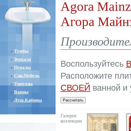
Agora Mainz
Агора Майн
Производите
Тумбы
Зеркала
Воспользуйтесь
Пеналы
Расположите плит
Сан.Мебель
Унитазы
СВОЕЙ
ванной и 
Ванны
Душ.Кабины
Галерея
коллекции