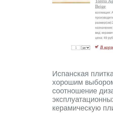
Torelo A
Beige
коллекция: 
производит
размер(см):
назначение:
вид: керами
цена: 49 руб
В корз
Испанская плитка
хорошим выбором 
соотношение диза
эксплуатационны
керамическую пли