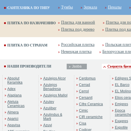
Тумбы
Зеркала
Пеналы
САНТЕХНИКА ПО ТИПУ
Плитка для ванной
Плитка для п
ПЛИТКА ПО НАЗНАЧЕНИЮ
Плитка под дерево
Плитка под к
Российская плитка
Польская плит
ПЛИТКА ПО СТРАНАМ
Немецкая плитка
Белорусская пл
НАШИ ПРОИЗВОДИТЕЛИ
Jasba
Absolut
Azulejos Alcor
Cerdomus
Edilgres S
Keramika
Azulejos
Cerrad
EL Barco
Adex
Benadresa
Cerrol
EL Molino
Alaplana
Azulejos Mallol
Cersanit
Elios cer
Aleluia
Azulev
Cifre Ceramica
Emigres
Ceramicas
Azuliber
Cimic
Epoca
Almera
Azulindus &
ceramich
CIR ceramiche
Aparici
Marti
Exagres
Cisa
Apavisa
Azuvi
Expotile
Codicer