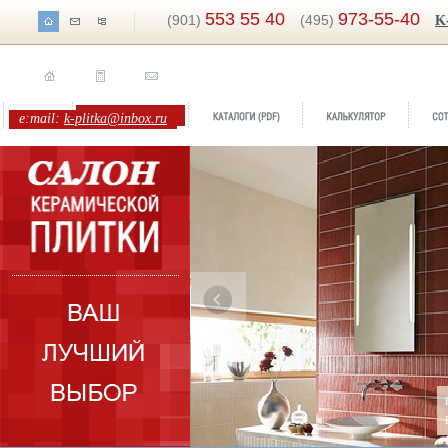
553 55 40
973-55-40
(901)
(495)
K
e:mail:
k-plitka@inbox.ru
ренд:
Senja
оллекция:
Jasba