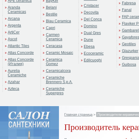
APE ceramica
BayKer
Fabresa
Cristacer
Aranda
Belani
Fanal
Ceramicas
Decovita
Bestile
FAP cera
Arcana
Del Conca
Blau Ceramica
Flaviker P
Argenta
Domino
Capri
Gambarell
ArtiCer
Dual Gres
Carmen
Gayafore
Ascot
Ceramica
Dune
Geotiles
Atlantic Tiles
Ceracasa
Ebesa
Glazurker
Atlas Concorde
Ceramic Mosaic
Ecoceramic
Grespani
Atlas Concorde
Ceramica
Edilcuoghi
(Италия)
Gomez
Guibosa
Aurelia
Ceramicalcora
Ceramiche
Ceramiche
Azahar
Brennero S.p.A.
Azteca
Ceramiche
Supergres
Главная страница
>
Производители керамичес
Производитель кера