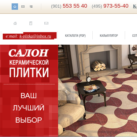
553 55 40
973-55-40
(901)
(495)
K
e:mail:
k-plitka@inbox.ru
Бренд:
Grand Palace
Коллекция:
Carmen C