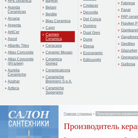
APE ceramica
BayKer
Fabresa
Cristacer
Aranda
Belani
Fanal
Ceramicas
Decovita
Bestile
FAP cera
Arcana
Del Conca
Blau Ceramica
Flaviker P
Argenta
Domino
Capri
Gambarell
ArtiCer
Dual Gres
Carmen
Gayafore
Ascot
Ceramica
Dune
Geotiles
Atlantic Tiles
Ceracasa
Ebesa
Glazurker
Atlas Concorde
Ceramic Mosaic
Ecoceramic
Grespani
Atlas Concorde
Ceramica
Edilcuoghi
(Италия)
Gomez
Guibosa
Aurelia
Ceramicalcora
Ceramiche
Ceramiche
Azahar
Brennero S.p.A.
Azteca
Ceramiche
Supergres
Главная страница
>
Производители керамичес
Производитель кера