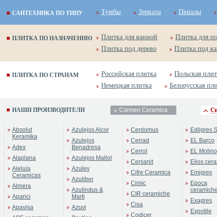
Тумбы
Зеркала
Пеналы
САНТЕХНИКА ПО ТИПУ
Плитка для ванной
Плитка для п
ПЛИТКА ПО НАЗНАЧЕНИЮ
Плитка под дерево
Плитка под к
Российская плитка
Польская плит
ПЛИТКА ПО СТРАНАМ
Немецкая плитка
Белорусская пл
НАШИ ПРОИЗВОДИТЕЛИ
Carmen Ceramica
Absolut
Azulejos Alcor
Cerdomus
Edilgres S
Keramika
Azulejos
Cerrad
EL Barco
Adex
Benadresa
Cerrol
EL Molino
Alaplana
Azulejos Mallol
Cersanit
Elios cer
Aleluia
Azulev
Cifre Ceramica
Emigres
Ceramicas
Azuliber
Cimic
Epoca
Almera
Azulindus &
ceramich
CIR ceramiche
Aparici
Marti
Exagres
Cisa
Apavisa
Azuvi
Expotile
Codicer