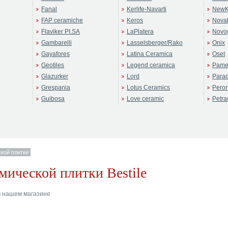
Fanal
Kerlife-Navarti
NewK
FAP ceramiche
Keros
Novab
Flaviker PI.SA
LaPlatera
Novo
Gambarelli
Lasselsberger/Rako
Onix
Gayafores
Latina Ceramica
Oset
Geotiles
Legend ceramica
Pame
Glazurker
Lord
Para
Grespania
Lotus Ceramics
Pero
Guibosa
Love ceramic
Petra
кой плитки
мической плитки Bestile
 нашем магазине