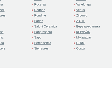
er
Rocersa
Vallelunga
ell
Rodnoe
Venus
gres
Rondine
Zirconio
Sadon
А.С.А.
Saloni Ceramica
Березакерамика
sa
Sanprospero
КЕРЛАЙФ
dyz
Sapo
М-Квадрат
nda
Serenissima
НЗКМ
cers
Sierragres
Сокол