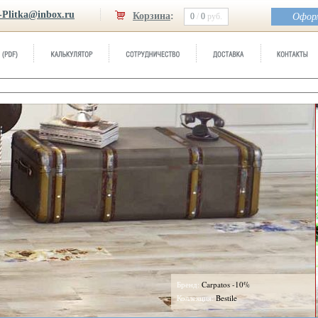
-Plitka@inbox.ru
Корзина
:
0
/
0
руб.
Оформ
Бренд:
Carpatos -10%
Коллекция:
Bestile