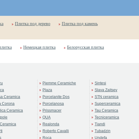
ка
Плитка под дерево
Плитка под камень
плитка
Немецкая плитка
Белорусская плитка
zu
Piemme Ceramiche
Sintesi
rca
Plaza
Slava Zaitsev
sa Ceramica
Porcelanite Dos
STN ceramica
a Corona
Porcelanosa
Superceramica
ica Ceramica
Prissmacer
Tau Ceramica
pole
QUA
Tecniceramica
Ceramica
Realonda
Tiandi
ti
Roberto Cavalli
Tubadzin
s
Roca
Undefa