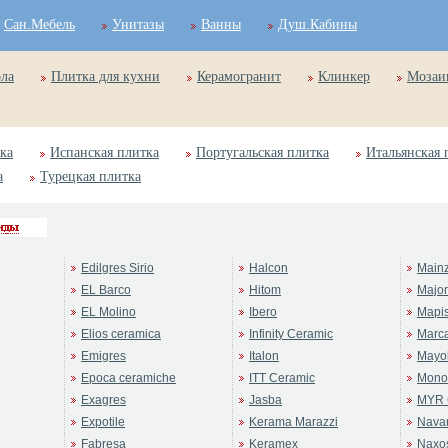
Сан.Мебель
Унитазы
Ванны
Душ.Кабины
ола
Плитка для кухни
Керамогранит
Клинкер
Мозаи
ка
Испанская плитка
Португальская плитка
Итальянская 
а
Турецкая плитка
Edilgres Sirio
Halcon
Main
EL Barco
Hitom
Majo
EL Molino
Ibero
Mapi
Elios ceramica
Infinity Ceramic
Marc
Emigres
Italon
Mayol
Epoca ceramiche
ITT Ceramic
Mono
Exagres
Jasba
MYR 
Expotile
Kerama Marazzi
Navar
Fabresa
Keramex
Naxo