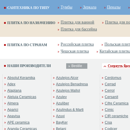
Тумбы
Зеркала
Пеналы
САНТЕХНИКА ПО ТИПУ
Плитка для ванной
Плитка для п
ПЛИТКА ПО НАЗНАЧЕНИЮ
Плитка для бассейна
Российская плитка
Польская плит
ПЛИТКА ПО СТРАНАМ
Чешская плитка
Китайская плитк
НАШИ ПРОИЗВОДИТЕЛИ
Bestile
Absolut Keramika
Azulejos Alcor
Cerdomus
Adex
Azulejos Benadresa
Cerrad
Alaplana
Azulejos Mallol
Cerrol
Aleluia Ceramicas
Azulev
Cersanit
Almera
Azuliber
Cifre Ceramica
Aparici
Azulindus & Marti
Cimic
Apavisa
Azuvi
CIR ceramiche
APE ceramica
BayKer
Cisa
Aranda Ceramicas
Belani
Codicer