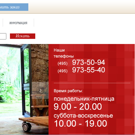
ить заказ
Б
К