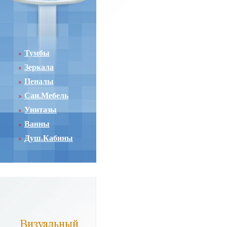
Тумбы
Зеркала
Пеналы
Сан.Мебель
Унитазы
Ванны
Душ.Кабины