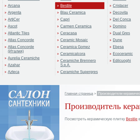
Arcana
Bestile
Cristacer
Argenta
Blau Ceramica
Decovita
ArtiCer
Capri
Del Conca
Ascot
Carmen Ceramica
Domino
Atlantic Tiles
Ceracasa
Dual Gres
Atlas Concorde
Ceramic Mosaic
Dune
Atlas Concorde
Ceramica Gomez
Ebesa
(Италия)
Ceramicalcora
Ecoceramic
Aurelia Ceramiche
Ceramiche Brennero
Edilcuoghi
Azahar
S.p.A.
Azteca
Ceramiche Supergres
Главная страница
>
Производители керамичес
Производитель кера
Посмотреть керамическую плитку
Bestile
в