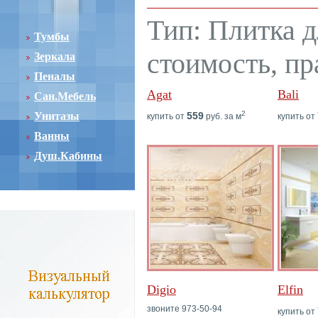
Тип: Плитка д
Тумбы
стоимость, пр
Зеркала
Пеналы
Agat
Bali
Сан.Мебель
2
Унитазы
559
купить от
руб. за м
купить от
Ванны
Душ.Кабины
Digio
Elfin
звоните 973-50-94
купить от