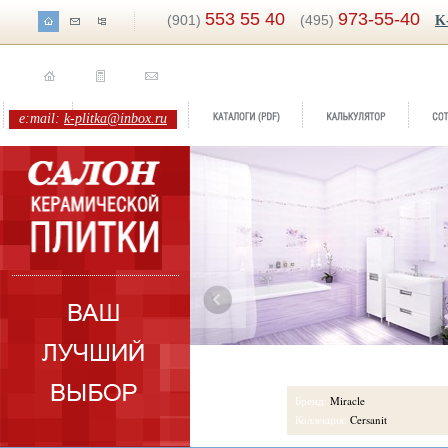
553 55 40
973-55-40
(901)
(495)
K
e:mail:
k-plitka@inbox.ru
ренд:
Miracle
оллекция:
Cersanit