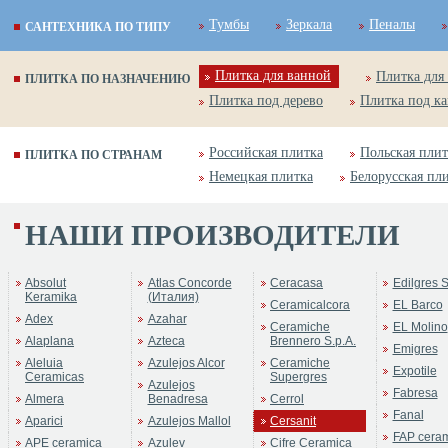
Тумбы
Зеркала
Пеналы
САНТЕХНИКА ПО ТИПУ
Плитка для ванной
Плитка для
ПЛИТКА ПО НАЗНАЧЕНИЮ
Плитка под дерево
Плитка под к
Российская плитка
Польская плит
ПЛИТКА ПО СТРАНАМ
Немецкая плитка
Белорусская пл
НАШИ ПРОИЗВОДИТЕЛИ
Absolut
Atlas Concorde
Ceracasa
Edilgres S
Keramika
(Италия)
Ceramicalcora
EL Barco
Adex
Azahar
Ceramiche
EL Molino
Alaplana
Azteca
Brennero S.p.A.
Emigres
Aleluia
Azulejos Alcor
Ceramiche
Expotile
Ceramicas
Supergres
Azulejos
Fabresa
Almera
Benadresa
Cerrol
Fanal
Aparici
Azulejos Mallol
Cersanit
FAP cera
APE ceramica
Azulev
Cifre Ceramica