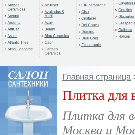
Gayafore
Aranda
Azuliber
CIR ceramiche
Ceramicas
Geotiles
Azulindus &
Cisa
Arcana
Marti
Glazurker
Cristacer
Argenta
Azuvi
Grespani
Del Conca
ArtiCer
Belani
Guibosa
Domino
Ascot
Blau Ceramica
Halcon
Dual Gres
Atlantic Tiles
Capri
Ecoceramic
Atlas Concorde
Carmen
Ceramica
Главная страница
Плитка для 
Плитка для в
Москва и Мос