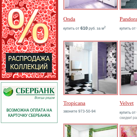
Onda
Pandor
2
610
купить от
руб. за м
купить от
Tropicana
Velvet
звоните 973-50-94
купить от
скидки! р