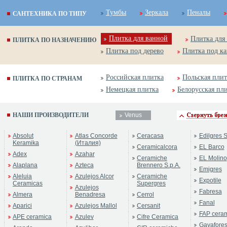
Тумбы
Зеркала
Пеналы
САНТЕХНИКА ПО ТИПУ
Плитка для ванной
Плитка для
ПЛИТКА ПО НАЗНАЧЕНИЮ
Плитка под дерево
Плитка под к
Российская плитка
Польская плит
ПЛИТКА ПО СТРАНАМ
Немецкая плитка
Белорусская пл
НАШИ ПРОИЗВОДИТЕЛИ
Venus
Absolut
Atlas Concorde
Ceracasa
Edilgres S
Keramika
(Италия)
Ceramicalcora
EL Barco
Adex
Azahar
Ceramiche
EL Molino
Alaplana
Azteca
Brennero S.p.A.
Emigres
Aleluia
Azulejos Alcor
Ceramiche
Expotile
Ceramicas
Supergres
Azulejos
Fabresa
Almera
Benadresa
Cerrol
Fanal
Aparici
Azulejos Mallol
Cersanit
FAP cera
APE ceramica
Azulev
Cifre Ceramica
Gayafore