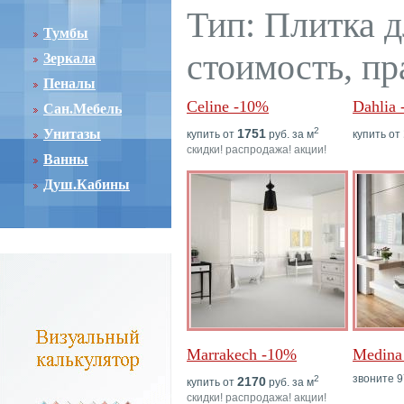
Тип: Плитка д
Тумбы
стоимость, пр
Зеркала
Пеналы
Celine -10%
Dahlia
Сан.Мебель
2
Унитазы
1751
купить от
руб. за м
купить от
скидки! распродажа! акции!
Ванны
Душ.Кабины
Marrakech -10%
Medina
звоните 9
2
2170
купить от
руб. за м
скидки! распродажа! акции!