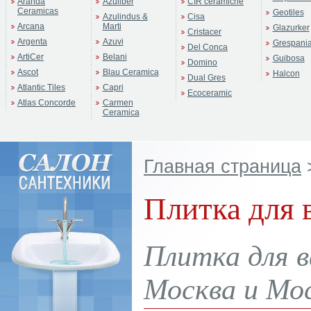
Aranda
Azuliber
CIR ceramiche
Ceramicas
Geotiles
Azulindus &
Cisa
Arcana
Marti
Glazurker
Cristacer
Argenta
Azuvi
Grespani
Del Conca
ArtiCer
Belani
Guibosa
Domino
Ascot
Blau Ceramica
Halcon
Dual Gres
Atlantic Tiles
Capri
Ecoceramic
Atlas Concorde
Carmen
Ceramica
Главная страница
Плитка для 
Плитка для в
Москва и Мос