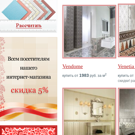
Vendome
Veneti
2
1983
купить от
руб. за м
купить от
скидки! р