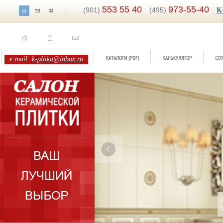
553 55 40
973-55-40
(901)
(495)
K
e:mail:
k-plitka@inbox.ru
-10%
Бренд:
Vendo
us
Коллекция:
Ve