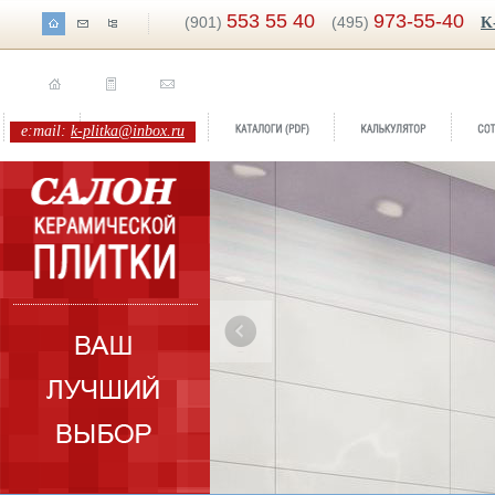
553 55 40
973-55-40
(901)
(495)
K
e:mail:
k-plitka@inbox.ru