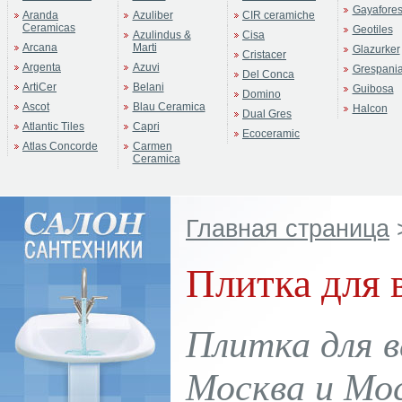
Gayafore
Aranda
Azuliber
CIR ceramiche
Ceramicas
Geotiles
Azulindus &
Cisa
Arcana
Marti
Glazurker
Cristacer
Argenta
Azuvi
Grespani
Del Conca
ArtiCer
Belani
Guibosa
Domino
Ascot
Blau Ceramica
Halcon
Dual Gres
Atlantic Tiles
Capri
Ecoceramic
Atlas Concorde
Carmen
Ceramica
Главная страница
Плитка для 
Плитка для в
Москва и Мос