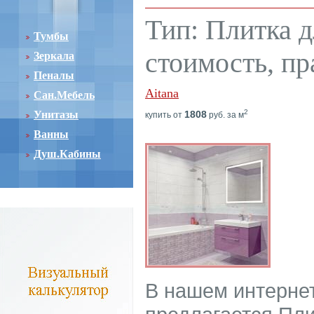
Тип: Плитка д
Тумбы
стоимость, пр
Зеркала
Пеналы
Aitana
Сан.Мебель
2
Унитазы
1808
купить от
руб. за м
Ванны
Душ.Кабины
В нашем интерне