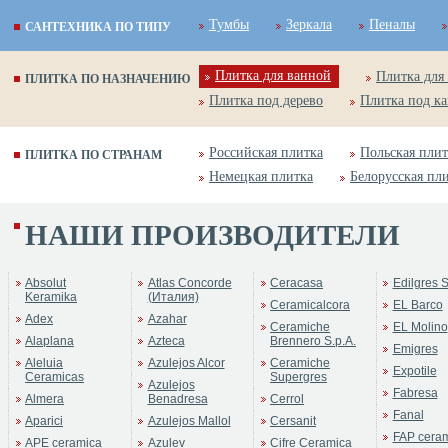
Тумбы
Зеркала
Пеналы
САНТЕХНИКА ПО ТИПУ
Плитка для ванной
Плитка для
ПЛИТКА ПО НАЗНАЧЕНИЮ
Плитка под дерево
Плитка под к
Российская плитка
Польская плит
ПЛИТКА ПО СТРАНАМ
Немецкая плитка
Белорусская пл
НАШИ ПРОИЗВОДИТЕЛИ
Absolut
Atlas Concorde
Ceracasa
Edilgres S
Keramika
(Италия)
Ceramicalcora
EL Barco
Adex
Azahar
Ceramiche
EL Molino
Alaplana
Azteca
Brennero S.p.A.
Emigres
Aleluia
Azulejos Alcor
Ceramiche
Expotile
Ceramicas
Supergres
Azulejos
Fabresa
Almera
Benadresa
Cerrol
Fanal
Aparici
Azulejos Mallol
Cersanit
FAP cera
APE ceramica
Azulev
Cifre Ceramica