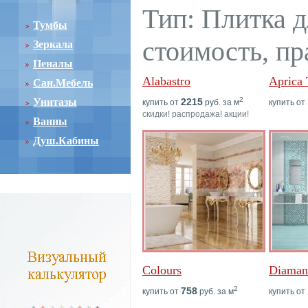
Тип: Плитка д
Тумбы
стоимость, пр
Зеркала
Пеналы
Alabastro
Aprica 
Сан.Мебель
2
Унитазы
2215
купить от
руб. за м
купить от
скидки! распродажа! акции!
Ванны
Душ.Кабины
Colours
Diaman
2
758
купить от
руб. за м
купить от