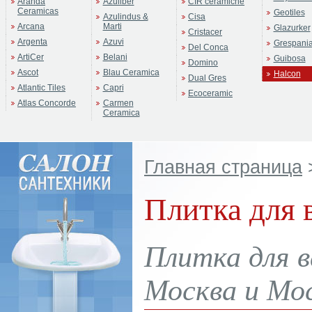
Aranda
Azuliber
CIR ceramiche
Ceramicas
Geotiles
Azulindus &
Cisa
Arcana
Marti
Glazurker
Cristacer
Argenta
Azuvi
Grespani
Del Conca
ArtiCer
Belani
Guibosa
Domino
Ascot
Blau Ceramica
Halcon
Dual Gres
Atlantic Tiles
Capri
Ecoceramic
Atlas Concorde
Carmen
Ceramica
Главная страница
Плитка для 
Плитка для в
Москва и Мос