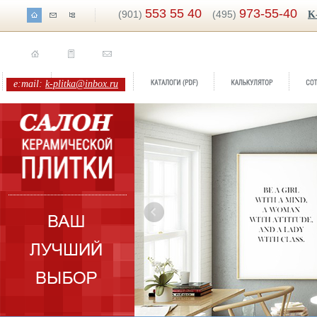
553 55 40
973-55-40
(901)
(495)
K
e:mail:
k-plitka@inbox.ru
Бренд:
Niagara
Бренд:
Pa
Коллекция:
Halcon
Коллекци