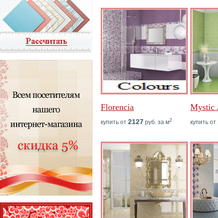
Florencia
Mystic
2
2127
купить от
руб. за м
купить от