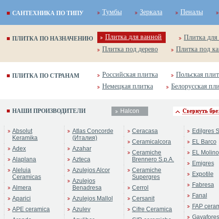
Тумбы
Зеркала
Пеналы
САНТЕХНИКА ПО ТИПУ
Плитка для ванной
Плитка для
ПЛИТКА ПО НАЗНАЧЕНИЮ
Плитка под дерево
Плитка под к
Российская плитка
Польская плит
ПЛИТКА ПО СТРАНАМ
Немецкая плитка
Белорусская пл
НАШИ ПРОИЗВОДИТЕЛИ
Halcon
Absolut
Atlas Concorde
Ceracasa
Edilgres S
Keramika
(Италия)
Ceramicalcora
EL Barco
Adex
Azahar
Ceramiche
EL Molino
Alaplana
Azteca
Brennero S.p.A.
Emigres
Aleluia
Azulejos Alcor
Ceramiche
Expotile
Ceramicas
Supergres
Azulejos
Fabresa
Almera
Benadresa
Cerrol
Fanal
Aparici
Azulejos Mallol
Cersanit
FAP cera
APE ceramica
Azulev
Cifre Ceramica
Gayafore