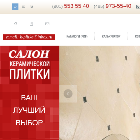
553 55 40
973-55-40
(901)
(495)
K
e:mail:
k-plitka@inbox.ru
ренд:
Royale
оллекция:
Love ceramic