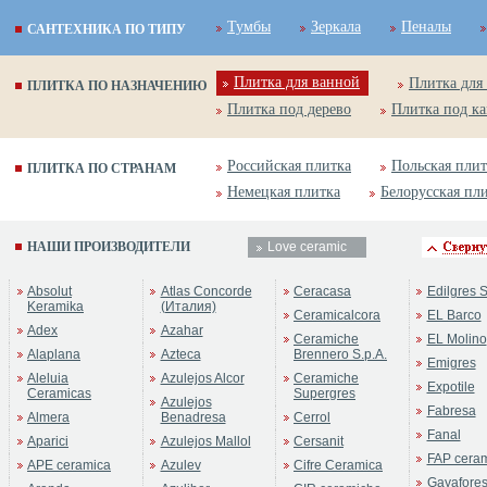
Тумбы
Зеркала
Пеналы
САНТЕХНИКА ПО ТИПУ
Плитка для ванной
Плитка для
ПЛИТКА ПО НАЗНАЧЕНИЮ
Плитка под дерево
Плитка под к
Российская плитка
Польская плит
ПЛИТКА ПО СТРАНАМ
Немецкая плитка
Белорусская пл
НАШИ ПРОИЗВОДИТЕЛИ
Love ceramic
ренд:
Argel
Absolut
Atlas Concorde
Ceracasa
Edilgres S
оллекция:
Love ceramic
Keramika
(Италия)
Ceramicalcora
EL Barco
Adex
Azahar
Ceramiche
EL Molino
Alaplana
Azteca
Brennero S.p.A.
Emigres
Aleluia
Azulejos Alcor
Ceramiche
Expotile
Ceramicas
Supergres
Azulejos
Fabresa
Almera
Benadresa
Cerrol
Fanal
Aparici
Azulejos Mallol
Cersanit
FAP cera
APE ceramica
Azulev
Cifre Ceramica
Gayafore