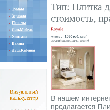
Тип: Плитка д
Тумбы
стоимость, пр
Зеркала
Пеналы
Royale
Сан.Мебель
2
Унитазы
1580
купить от
руб. за м
скидки! распродажа! акции!
Ванны
Душ.Кабины
В нашем интерне
предлагается Пли