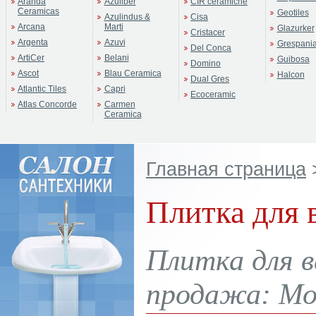
Aranda
Azuliber
CIR ceramiche
Ceramicas
Geotiles
Azulindus &
Cisa
Arcana
Marti
Glazurker
Cristacer
Argenta
Azuvi
Grespani
Del Conca
ArtiCer
Belani
Guibosa
Domino
Ascot
Blau Ceramica
Halcon
Dual Gres
Atlantic Tiles
Capri
Ecoceramic
Atlas Concorde
Carmen
Ceramica
Главная страница
Плитка для 
Плитка для в
продажа: Мос