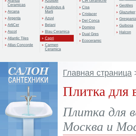
Aranda
Azuliber
CIR ceramiche
Ceramicas
Geotiles
Azulindus &
Cisa
Arcana
Marti
Glazurker
Cristacer
Argenta
Azuvi
Grespani
Del Conca
ArtiCer
Belani
Guibosa
Domino
Ascot
Blau Ceramica
Halcon
Dual Gres
Atlantic Tiles
Capri
Ecoceramic
Atlas Concorde
Carmen
Ceramica
Главная страница
Плитка для 
Плитка для в
Москва и Мос