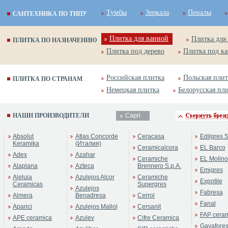
Тумбы
Зеркала
Пеналы
САНТЕХНИКА ПО ТИПУ
Плитка для ванной
Плитка для
ПЛИТКА ПО НАЗНАЧЕНИЮ
Плитка под дерево
Плитка под к
Российская плитка
Польская плит
ПЛИТКА ПО СТРАНАМ
Немецкая плитка
Белорусская пл
НАШИ ПРОИЗВОДИТЕЛИ
Capri
Absolut
Atlas Concorde
Ceracasa
Edilgres S
Keramika
(Италия)
Ceramicalcora
EL Barco
Adex
Azahar
Ceramiche
EL Molino
Alaplana
Azteca
Brennero S.p.A.
Emigres
Aleluia
Azulejos Alcor
Ceramiche
Expotile
Ceramicas
Supergres
Azulejos
Fabresa
Almera
Benadresa
Cerrol
Fanal
Aparici
Azulejos Mallol
Cersanit
FAP cera
APE ceramica
Azulev
Cifre Ceramica
Gayafore