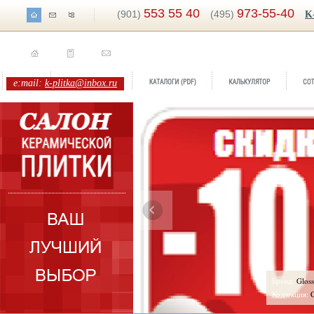
553 55 40
973-55-40
(901)
(495)
K
e:mail:
k-plitka@inbox.ru
ренд:
Travertini
Бренд:
Glos
оллекция:
Capri
Коллекция:
C