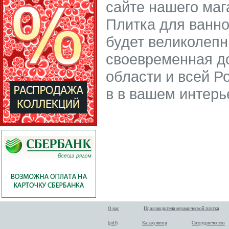
сайте нашего магаз
Плитка для ванно
будет великолеп
своевременная до
области и всей Р
в в вашем интерь
О нас
Производители керамической плитки
(pdf)
Калькулятор
Сотрудничество