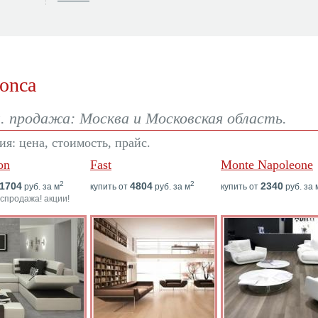
onca
. продажа: Москва и Московская область.
я: цена, стоимость, прайс.
on
Fast
Monte Napoleone
2
2
1704
4804
2340
руб. за м
купить от
руб. за м
купить от
руб. за 
аспродажа! акции!