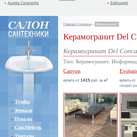
Aurelia Ceramiche
Edilcuoghi
Главная страница
>
Керамогранит
Керамогранит Del C
Керамогранит Del Conca
Тип: Керамогранит. Информаци
Canyon
Evoluti
2
1415
купить от
руб. за м
купить от
скидки! р
Тумбы
Зеркала
Пеналы
Сан.Мебель
Унитазы