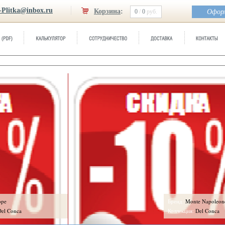
-Plitka@inbox.ru
Корзина
:
0
/
0
руб.
Оформ
ope
Бренд:
Monte Napoleon
Del Conca
Коллекция:
Del Conca