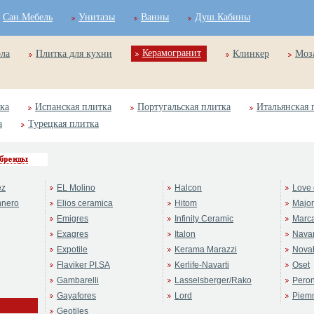
Сан.Мебель
Унитазы
Ванны
Душ.Кабины
Керамогранит
ола
Плитка для кухни
Клинкер
Моз
ка
Испанская плитка
Португальская плитка
Итальянская 
а
Турецкая плитка
ez
EL Molino
Halcon
Love 
nnero
Elios ceramica
Hitom
Majo
Emigres
Infinity Ceramic
Marc
Exagres
Italon
Navar
Expotile
Kerama Marazzi
Novab
Flaviker PI.SA
Kerlife-Navarti
Oset
Gambarelli
Lasselsberger/Rako
Pero
Gayafores
Lord
Piem
Geotiles