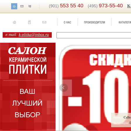
553 55 40
973-55-40
(901)
(495)
K
e:mail:
k-plitka@inbox.ru
ренд:
Evolution
Бренд:
Calli
оллекция:
Del Conca
Коллекция: