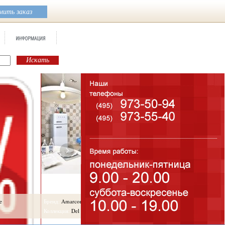
ить заказ
e
Бренд:
Amarcord
Бренд:
Corti Di Canepa
Коллекция:
Del Conca
Коллекция:
Del Conca