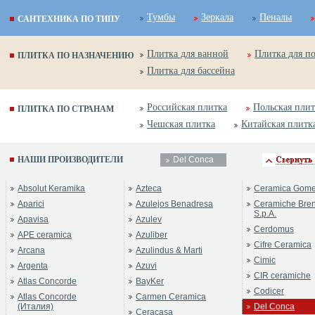
Тумбы
Зеркала
Пеналы
САНТЕХНИКА ПО ТИПУ
Плитка для ванной
Плитка для п
ПЛИТКА ПО НАЗНАЧЕНИЮ
Плитка для бассейна
Российская плитка
Польская плит
ПЛИТКА ПО СТРАНАМ
Чешская плитка
Китайская плитк
НАШИ ПРОИЗВОДИТЕЛИ
Del Conca
Absolut Keramika
Azteca
Ceramica Gom
Aparici
Azulejos Benadresa
Ceramiche Bre
S.p.A.
Apavisa
Azulev
Cerdomus
APE ceramica
Azuliber
Cifre Ceramica
Arcana
Azulindus & Marti
Cimic
Argenta
Azuvi
CIR ceramiche
Atlas Concorde
BayKer
Codicer
Atlas Concorde
Carmen Ceramica
(Италия)
Del Conca
Ceracasa