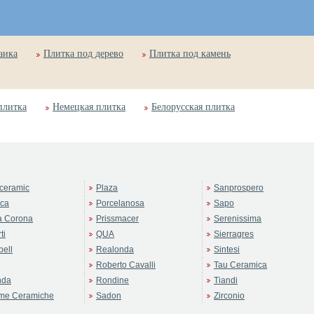
аика
Плитка под дерево
Плитка под камень
плитка
Немецкая плитка
Белорусская плитка
ceramic
Plaza
Sanprospero
rca
Porcelanosa
Sapo
a Corona
Prissmacer
Serenissima
ti
QUA
Sierragres
ell
Realonda
Sintesi
Roberto Cavalli
Tau Ceramica
nda
Rondine
Tiandi
me Ceramiche
Sadon
Zirconio