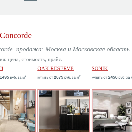
 Concorde
orde. продажа: Москва и Московская область.
я: цена, стоимость, прайс.
TI
OAK RESERVE
SONIK
2
2
1495
2075
2450
руб. за м
купить от
руб. за м
купить от
руб. за 