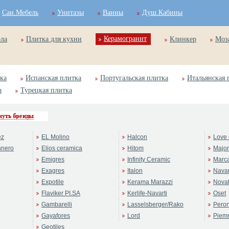
Сан.Мебель
Унитазы
Ванны
Душ.Кабины
Керамогранит
ола
Плитка для кухни
Клинкер
Моз
ка
Испанская плитка
Португальская плитка
Итальянская 
а
Турецкая плитка
ez
EL Molino
Halcon
Love 
nnero
Elios ceramica
Hitom
Majo
Emigres
Infinity Ceramic
Marc
Exagres
Italon
Navar
Expotile
Kerama Marazzi
Novab
Flaviker PI.SA
Kerlife-Navarti
Oset
Gambarelli
Lasselsberger/Rako
Pero
Gayafores
Lord
Piem
Geotiles