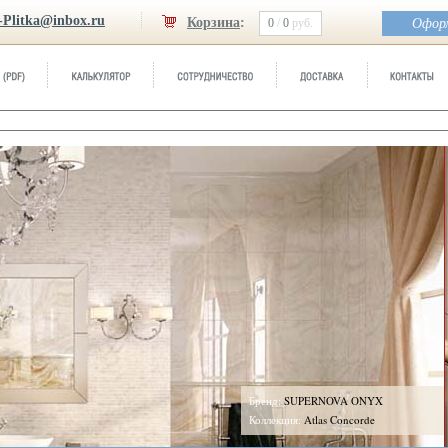
-Plitka@inbox.ru
Корзина
:
0
/
0
руб.
Оформ
енд:
SUPERNOVA ONYX
ллекция:
Atlas Concorde