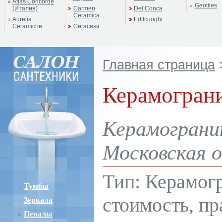
Atlas Concorde
Geotiles
(Италия)
Carmen
Del Conca
Ceramica
Aurelia
Edilcuoghi
Ceramiche
Ceracasa
Бренд:
Nefertiti
Главная страница
Коллекция:
Sapo
Керамогран
Керамограни
Московская о
Тип: Керамог
Тумбы
стоимость, пр
Зеркала
Пеналы