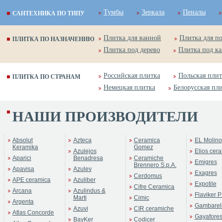
Тумбы
Зеркала
Пеналы
САНТЕХНИКА ПО ТИПУ
Плитка для ванной
Плитка для п
ПЛИТКА ПО НАЗНАЧЕНИЮ
Плитка под дерево
Плитка под к
Российская плитка
Польская плит
ПЛИТКА ПО СТРАНАМ
Немецкая плитка
Белорусская пл
НАШИ ПРОИЗВОДИТЕЛИ
Бренд:
Nefertiti
Коллекция:
Sapo
Absolut
Azteca
Ceramica
EL Molino
Keramika
Gomez
Azulejos
Elios cer
Aparici
Benadresa
Ceramiche
Emigres
Brennero S.p.A.
Apavisa
Azulev
Exagres
Cerdomus
APE ceramica
Azuliber
Expotile
Cifre Ceramica
Arcana
Azulindus &
Flaviker P
Marti
Cimic
Argenta
Gambarell
Azuvi
CIR ceramiche
Atlas Concorde
Gayafore
BayKer
Codicer