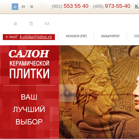
553 55 40
973-55-40
(901)
(495)
K
e:mail:
k-plitka@inbox.ru
Бренд:
Nefertiti
Коллекция:
Sapo