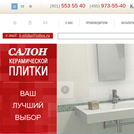
553 55 40
973-55-40
(901)
(495)
K
e:mail:
k-plitka@inbox.ru
ренд:
Marmol Carrara
оллекция:
Porcelanosa