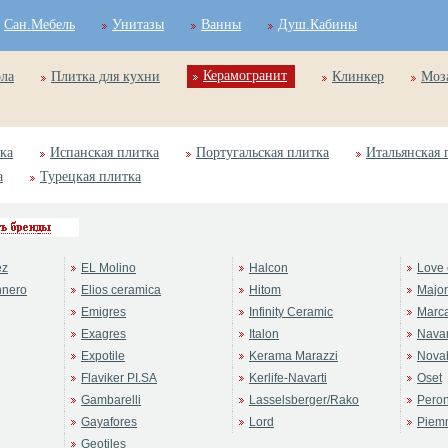
Сан.Мебель
Унитазы
Ванны
Душ.Кабины
Керамогранит
ола
Плитка для кухни
Клинкер
Моз
ка
Испанская плитка
Португальская плитка
Итальянская 
а
Турецкая плитка
ez
EL Molino
Halcon
Love 
nnero
Elios ceramica
Hitom
Majo
Emigres
Infinity Ceramic
Marc
Exagres
Italon
Navar
Expotile
Kerama Marazzi
Novab
Flaviker PI.SA
Kerlife-Navarti
Oset
Gambarelli
Lasselsberger/Rako
Pero
Gayafores
Lord
Piem
Geotiles