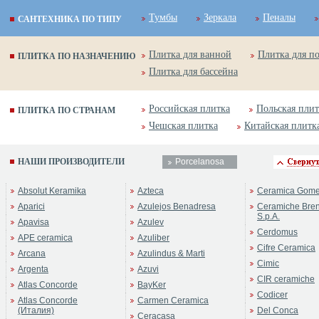
Тумбы
Зеркала
Пеналы
САНТЕХНИКА ПО ТИПУ
Плитка для ванной
Плитка для п
ПЛИТКА ПО НАЗНАЧЕНИЮ
Плитка для бассейна
Российская плитка
Польская плит
ПЛИТКА ПО СТРАНАМ
Чешская плитка
Китайская плитк
НАШИ ПРОИЗВОДИТЕЛИ
Porcelanosa
Absolut Keramika
Azteca
Ceramica Gom
Aparici
Azulejos Benadresa
Ceramiche Bre
S.p.A.
Apavisa
Azulev
Cerdomus
APE ceramica
Azuliber
Cifre Ceramica
Arcana
Azulindus & Marti
Cimic
Argenta
Azuvi
CIR ceramiche
Atlas Concorde
BayKer
Codicer
Atlas Concorde
Carmen Ceramica
(Италия)
Del Conca
Ceracasa