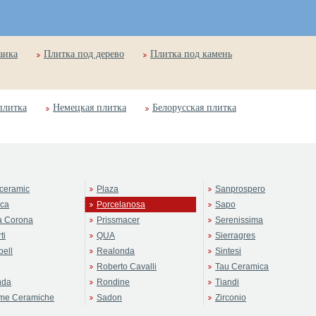
аика
Плитка под дерево
Плитка под камень
плитка
Немецкая плитка
Белорусская плитка
ceramic
Plaza
Sanprospero
rca
Porcelanosa
Sapo
a Corona
Prissmacer
Serenissima
ti
QUA
Sierragres
ell
Realonda
Sintesi
Roberto Cavalli
Tau Ceramica
nda
Rondine
Tiandi
me Ceramiche
Sadon
Zirconio