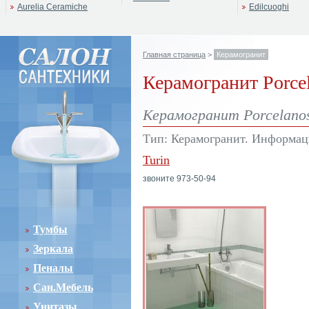
Aurelia Ceramiche
Edilcuoghi
Главная страница
>
Керамогранит
Керамогранит Porce
Керамогранит Porcelanos
Тип: Керамогранит. Информаци
Turin
звоните 973-50-94
Тумбы
Зеркала
Пеналы
Сан.Мебель
Унитазы