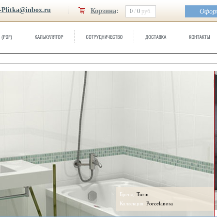
-Plitka@inbox.ru
Корзина
:
0
/
0
руб.
Оформ
Бренд:
Turin
Коллекция:
Porcelanosa