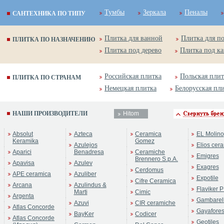
Тумбы
Зеркала
Пеналы
САНТЕХНИКА ПО ТИПУ
Плитка для ванной
Плитка для п
ПЛИТКА ПО НАЗНАЧЕНИЮ
Плитка под дерево
Плитка под к
Российская плитка
Польская плит
ПЛИТКА ПО СТРАНАМ
Немецкая плитка
Белорусская пл
НАШИ ПРОИЗВОДИТЕЛИ
Hitom
ренд:
Seasons Series
Absolut
Azteca
Ceramica
EL Molino
оллекция:
Hitom
Keramika
Gomez
Azulejos
Elios cer
Aparici
Benadresa
Ceramiche
Emigres
Brennero S.p.A.
Apavisa
Azulev
Exagres
Cerdomus
APE ceramica
Azuliber
Expotile
Cifre Ceramica
Arcana
Azulindus &
Flaviker P
Marti
Cimic
Argenta
Gambarell
Azuvi
CIR ceramiche
Atlas Concorde
Gayafore
BayKer
Codicer
Atlas Concorde
Geotiles