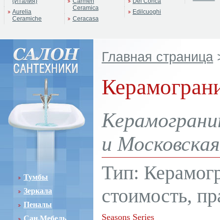
(Италия)
Carmen
Del Conca
Ceramica
Aurelia
Edilcuoghi
Ceramiche
Ceracasa
Главная страница
Керамогран
Керамограни
и Московская
Тип: Керамог
Тумбы
стоимость, пр
Зеркала
Пеналы
Seasons Series
Сан.Мебель