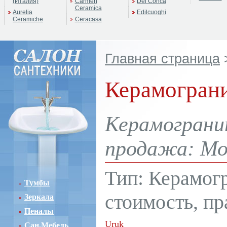
(Италия)
Carmen
Del Conca
Ceramica
Aurelia
Edilcuoghi
Ceramiche
Ceracasa
Главная страница
Керамогран
Керамограни
продажа: Мос
Тип: Керамог
Тумбы
стоимость, пр
Зеркала
Пеналы
Uruk
Сан.Мебель