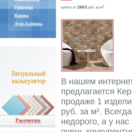
2
Унитазы
2663
купить от
руб. за м
Ванны
Душ.Кабины
В нашем интерне
предлагается Кер
продаже 1 издели
руб. за м². Всег
недорого, а у нас
очень конкурент