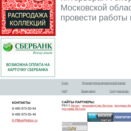
Московской облас
провести работы 
О нас
Производители керамической плитки
(pdf)
Калькулятор
Сотрудничество
САЙТЫ-ПАРТНЕРЫ:
КОНТАКТЫ
РБУ-1
бетон
-
производство бетона
,
продажа б
8-495-973-50-94
доставка бетона
8-495-973-55-40
K-Plitka@inbox.ru