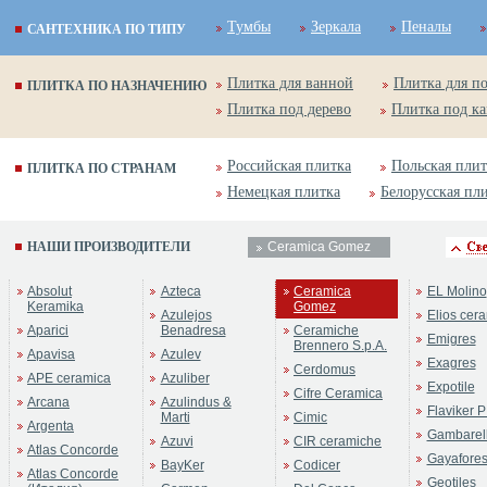
Тумбы
Зеркала
Пеналы
САНТЕХНИКА ПО ТИПУ
Плитка для ванной
Плитка для п
ПЛИТКА ПО НАЗНАЧЕНИЮ
Плитка под дерево
Плитка под к
Российская плитка
Польская плит
ПЛИТКА ПО СТРАНАМ
Немецкая плитка
Белорусская пл
НАШИ ПРОИЗВОДИТЕЛИ
Ceramica Gomez
ренд:
Baikal
Absolut
Azteca
Ceramica
EL Molino
оллекция:
Ceramica Gomez
Keramika
Gomez
Azulejos
Elios cer
Aparici
Benadresa
Ceramiche
Emigres
Brennero S.p.A.
Apavisa
Azulev
Exagres
Cerdomus
APE ceramica
Azuliber
Expotile
Cifre Ceramica
Arcana
Azulindus &
Flaviker P
Marti
Cimic
Argenta
Gambarell
Azuvi
CIR ceramiche
Atlas Concorde
Gayafore
BayKer
Codicer
Atlas Concorde
Geotiles