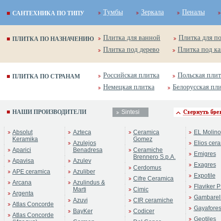
Тумбы
Зеркала
Пеналы
САНТЕХНИКА ПО ТИПУ
Плитка для ванной
Плитка для п
ПЛИТКА ПО НАЗНАЧЕНИЮ
Плитка под дерево
Плитка под к
Российская плитка
Польская плит
ПЛИТКА ПО СТРАНАМ
Немецкая плитка
Белорусская пл
НАШИ ПРОИЗВОДИТЕЛИ
Sintesi
Absolut
Azteca
Ceramica
EL Molino
Keramika
Gomez
Azulejos
Elios cer
Aparici
Benadresa
Ceramiche
Emigres
Brennero S.p.A.
Apavisa
Azulev
Exagres
Cerdomus
APE ceramica
Azuliber
Expotile
Cifre Ceramica
Arcana
Azulindus &
Flaviker P
Marti
Cimic
Argenta
Gambarell
Azuvi
CIR ceramiche
Atlas Concorde
Gayafore
BayKer
Codicer
Atlas Concorde
Geotiles