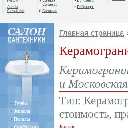
(Италия)
Carmen
Del Conca
Ceramica
Aurelia
Edilcuoghi
Ceramiche
Ceracasa
Главная страница
Керамограни
Керамогранит
и Московская
Тип: Керамог
Тумбы
стоимость, пр
Зеркала
Пеналы
Jurassic
Сан.Мебель