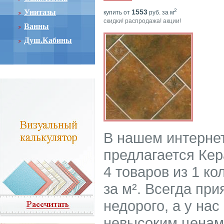
2
Унитазы
1553
купить от
руб. за м
скидки! распродажа! акции!
Ванны
Душ.Кабины
В нашем интерне
предлагается Кер
4 товаров из 1 ко
за м². Всегда пр
недорого, а у нас
невысоким ценам