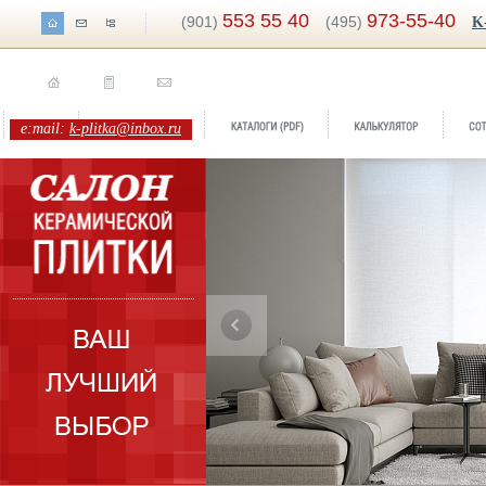
553 55 40
973-55-40
(901)
(495)
K
e:mail:
k-plitka@inbox.ru