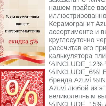
нашем прайсе в
иллюстрированно
Керамогранит Azu
ассортименте и в
круглосуточно че
рассчитав его п
калькулятора пли
%INCLUDE_12% 
%INCLUDE_6%! В
бренда Azuvi %I
Azuvi любой из 
великолепным в
%INCLUDE_15% до