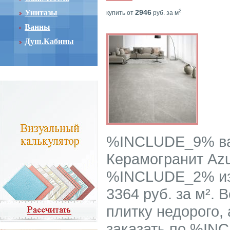
2
Унитазы
2946
купить от
руб. за м
Ванны
Душ.Кабины
%INCLUDE_9% ва
Керамогранит Azu
%INCLUDE_2% из 
3364 руб. за м².
плитку недорого, 
заказать по %IN