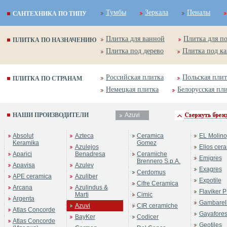
Тумбы
Зеркала
Пеналы
САНТЕХНИКА ПО ТИПУ
Плитка для ванной
Плитка для п
ПЛИТКА ПО НАЗНАЧЕНИЮ
Плитка под дерево
Плитка под к
Российская плитка
Польская плит
ПЛИТКА ПО СТРАНАМ
Немецкая плитка
Белорусская пл
НАШИ ПРОИЗВОДИТЕЛИ
Azuvi
Absolut
Azteca
Ceramica
EL Molino
Keramika
Gomez
Azulejos
Elios cer
Aparici
Benadresa
Ceramiche
Emigres
Brennero S.p.A.
Apavisa
Azulev
Exagres
Cerdomus
APE ceramica
Azuliber
Expotile
Cifre Ceramica
Arcana
Azulindus &
Flaviker P
Marti
Cimic
Argenta
Gambarell
Azuvi
CIR ceramiche
Atlas Concorde
Gayafore
BayKer
Codicer
Atlas Concorde
Geotiles