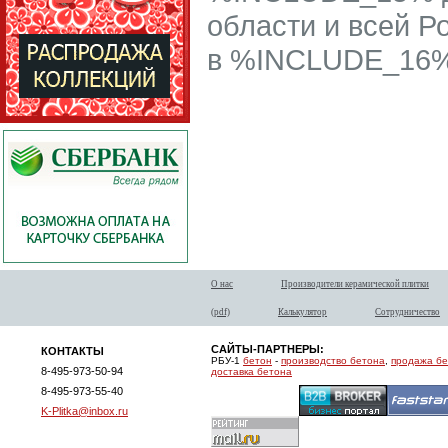
области и всей Р
в %INCLUDE_16% 
О нас
Производители керамической плитки
(pdf)
Калькулятор
Сотрудничество
САЙТЫ-ПАРТНЕРЫ:
КОНТАКТЫ
РБУ-1
бетон
-
производство бетона
,
продажа б
8-495-973-50-94
доставка бетона
8-495-973-55-40
K-Plitka@inbox.ru