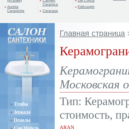
(Италия)
Carmen
Del Conca
Ceramica
Aurelia
Edilcuoghi
Ceramiche
Ceracasa
Главная страница
Керамограни
Керамограни
Московская о
Тип: Керамог
Тумбы
стоимость, пр
Зеркала
Пеналы
ARAN
Сан.Мебель