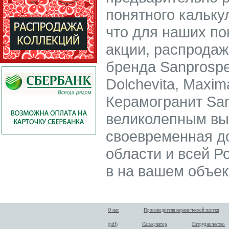
понятного кальку
что для наших по
акции, распродаж
бренда Sanprosper
Dolchevita, Maxima
Керамогранит San
великолепным вы
своевременная до
области и всей Р
в на вашем объект
О нас
Производители керамической плитки
(pdf)
Калькулятор
Сотрудничество