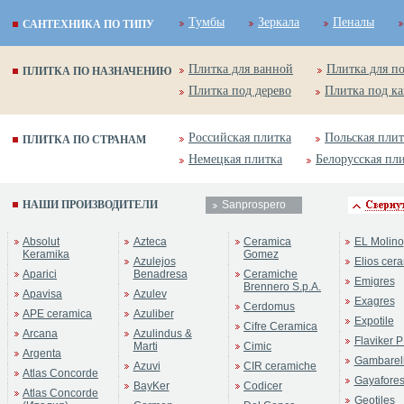
Тумбы
Зеркала
Пеналы
САНТЕХНИКА ПО ТИПУ
Плитка для ванной
Плитка для п
ПЛИТКА ПО НАЗНАЧЕНИЮ
Плитка под дерево
Плитка под к
Российская плитка
Польская плит
ПЛИТКА ПО СТРАНАМ
Немецкая плитка
Белорусская пл
НАШИ ПРОИЗВОДИТЕЛИ
Sanprospero
Absolut
Azteca
Ceramica
EL Molino
Keramika
Gomez
Azulejos
Elios cer
Aparici
Benadresa
Ceramiche
Emigres
Brennero S.p.A.
Apavisa
Azulev
Exagres
Cerdomus
APE ceramica
Azuliber
Expotile
Cifre Ceramica
Arcana
Azulindus &
Flaviker P
Marti
Cimic
Argenta
Gambarell
Azuvi
CIR ceramiche
Atlas Concorde
Gayafore
BayKer
Codicer
Atlas Concorde
Geotiles