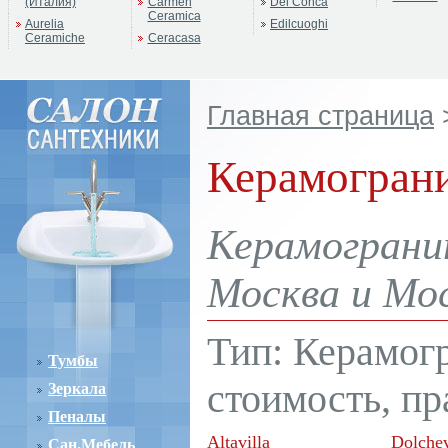
(Италия)
Carmen
Del Conca
Ceramica
Aurelia
Edilcuoghi
Ceramiche
Ceracasa
Главная страница
Керамограни
Керамограни
Москва и Мос
Тип: Керамог
Тумбы
стоимость, пр
Зеркала
Пеналы
Altavilla
Dolchev
Сан.Мебель