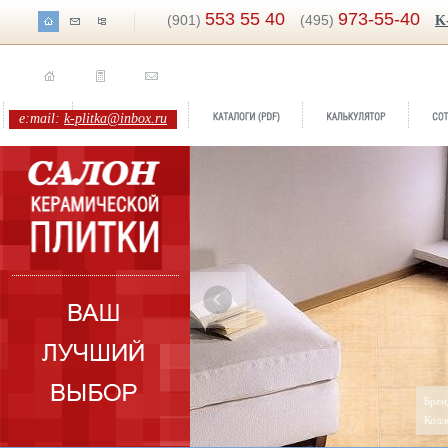
553 55 40
973-55-40
(901)
(495)
K
e:mail:
k-plitka@inbox.ru
ренд:
Santa Chiara
Брен
оллекция:
Sanprospero
Колл