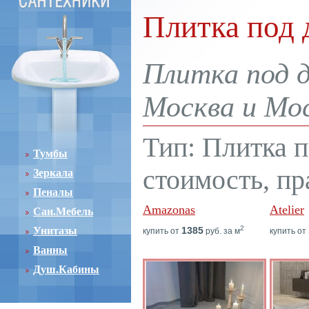
Плитка под 
Плитка под д
Москва и Мос
Тип: Плитка п
Тумбы
стоимость, пр
Зеркала
Пеналы
Amazonas
Atelier
Сан.Мебель
2
Унитазы
1385
купить от
руб. за м
купить от
Ванны
Душ.Кабины