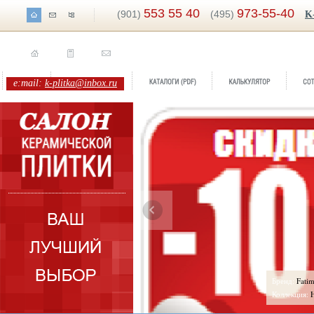
553 55 40
973-55-40
(901)
(495)
K
e:mail:
k-plitka@inbox.ru
ренд:
Mystic Beige
Бренд:
Fati
оллекция:
Halcon
Коллекция: