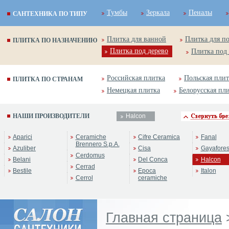
Тумбы
Зеркала
Пеналы
САНТЕХНИКА ПО ТИПУ
Плитка для ванной
Плитка для п
ПЛИТКА ПО НАЗНАЧЕНИЮ
Плитка под дерево
Плитка под
Российская плитка
Польская плит
ПЛИТКА ПО СТРАНАМ
Немецкая плитка
Белорусская пл
НАШИ ПРОИЗВОДИТЕЛИ
Halcon
Aparici
Ceramiche
Cifre Ceramica
Fanal
Brennero S.p.A.
Azuliber
Cisa
Gayafore
Cerdomus
Belani
Del Conca
Halcon
Cerrad
Bestile
Epoca
Italon
Cerrol
ceramiche
Главная страница