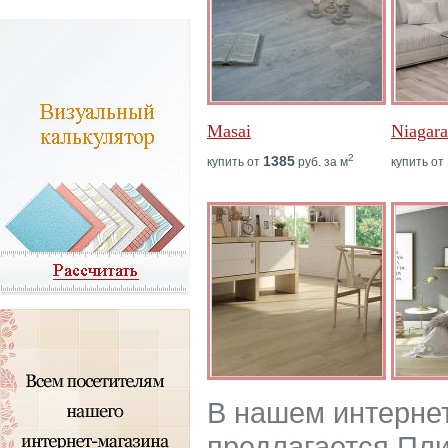
Masai
Niagara
2
1385
купить от
руб. за м
купить от
В нашем интерне
предлагается Пли