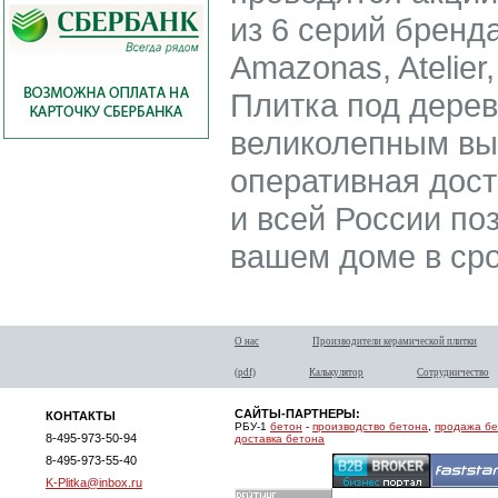
из 6 серий бренд
Amazonas, Atelier, 
Плитка под дерев
великолепным вы
оперативная дост
и всей России по
вашем доме в сро
О нас
Производители керамической плитки
(pdf)
Калькулятор
Сотрудничество
САЙТЫ-ПАРТНЕРЫ:
КОНТАКТЫ
РБУ-1
бетон
-
производство бетона
,
продажа б
8-495-973-50-94
доставка бетона
8-495-973-55-40
K-Plitka@inbox.ru