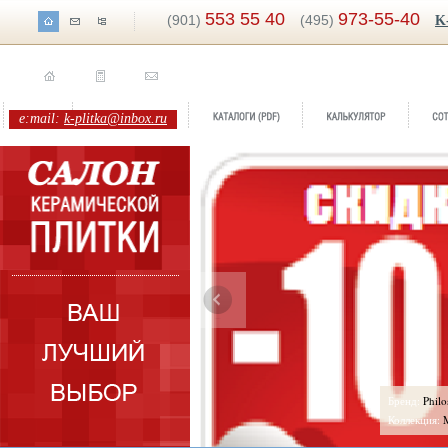
553 55 40
973-55-40
(901)
(495)
K
e:mail:
k-plitka@inbox.ru
ренд:
Italian Country
Бренд:
Phil
оллекция:
Marca Corona
Коллекция: