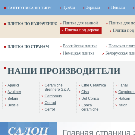
Тумбы
Зеркала
Пеналы
САНТЕХНИКА ПО ТИПУ
Плитка для ванной
Плитка для п
ПЛИТКА ПО НАЗНАЧЕНИЮ
Плитка под дерево
Плитка под
Российская плитка
Польская плит
ПЛИТКА ПО СТРАНАМ
Немецкая плитка
Белорусская пл
НАШИ ПРОИЗВОДИТЕЛИ
Aparici
Ceramiche
Cifre Ceramica
Fanal
Brennero S.p.A.
Azuliber
Cisa
Gayafore
Cerdomus
Belani
Del Conca
Halcon
Cerrad
Bestile
Epoca
Italon
Cerrol
ceramiche
Главная страница