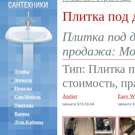
Плитка под 
Плитка под д
продажа: Мос
Тип: Плитка п
Тумбы
стоимость, пр
Зеркала
Пеналы
Atelier
Easy W
Сан.Мебель
звоните 973-50-94
звоните 9
Унитазы
Ванны
Душ.Кабины