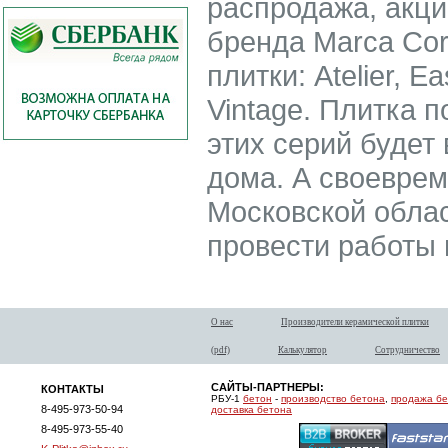
распродажа, акци
бренда Marca Cor
плитки: Atelier, E
Vintage. Плитка 
этих серий буде
дома. А своеврем
Московской облас
провести работы 
О нас
Производители керамической плитки
(pdf)
Калькулятор
Сотрудничество
САЙТЫ-ПАРТНЕРЫ:
КОНТАКТЫ
РБУ-1
бетон
-
производство бетона
,
продажа б
8-495-973-50-94
доставка бетона
8-495-973-55-40