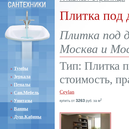
Плитка под 
Плитка под д
Москва и Мос
Тип: Плитка п
Тумбы
стоимость, пр
Зеркала
Пеналы
Ceylan
Сан.Мебель
2
Унитазы
3263
купить от
руб. за м
Ванны
Душ.Кабины