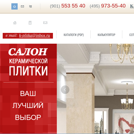
553 55 40
973-55-40
(901)
(495)
K
e:mail:
k-plitka@inbox.ru
ренд:
Ceylan
оллекция:
Fanal