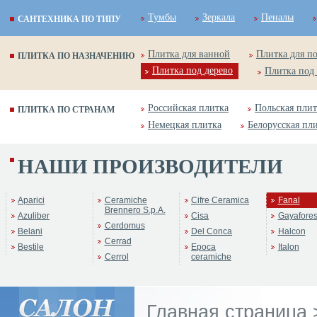
Тумбы
Зеркала
Пеналы
САНТЕХНИКА ПО ТИПУ
Плитка для ванной
Плитка для п
ПЛИТКА ПО НАЗНАЧЕНИЮ
Плитка под дерево
Плитка под
Российская плитка
Польская плит
ПЛИТКА ПО СТРАНАМ
Немецкая плитка
Белорусская пл
НАШИ ПРОИЗВОДИТЕЛИ
Aparici
Ceramiche
Cifre Ceramica
Fanal
Brennero S.p.A.
Azuliber
Cisa
Gayafore
Cerdomus
Belani
Del Conca
Halcon
Cerrad
Bestile
Epoca
Italon
Cerrol
ceramiche
Главная страница