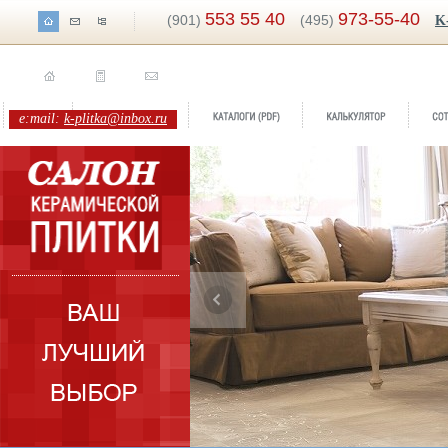
553 55 40
973-55-40
(901)
(495)
K
e:mail:
k-plitka@inbox.ru
ренд:
Seasons
оллекция:
Serenissima