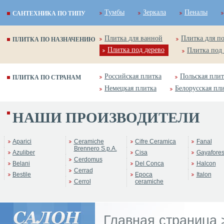
Тумбы
Зеркала
Пеналы
САНТЕХНИКА ПО ТИПУ
Плитка для ванной
Плитка для п
ПЛИТКА ПО НАЗНАЧЕНИЮ
Плитка под дерево
Плитка под
Российская плитка
Польская плит
ПЛИТКА ПО СТРАНАМ
Немецкая плитка
Белорусская пл
НАШИ ПРОИЗВОДИТЕЛИ
ренд:
Timber
оллекция:
Serenissima
Aparici
Ceramiche
Cifre Ceramica
Fanal
Brennero S.p.A.
Azuliber
Cisa
Gayafore
Cerdomus
Belani
Del Conca
Halcon
Cerrad
Bestile
Epoca
Italon
Cerrol
ceramiche
Главная страница