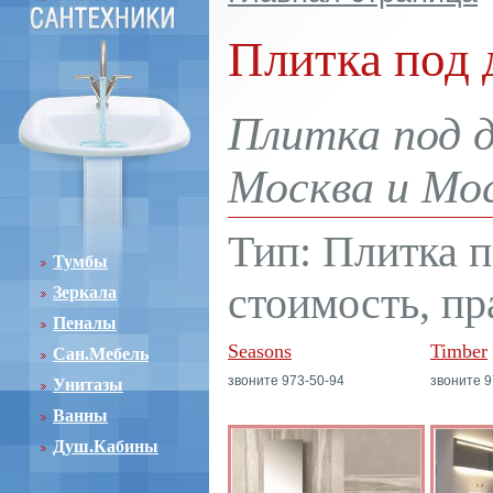
Плитка под 
Плитка под д
Москва и Мос
Тип: Плитка п
Тумбы
стоимость, пр
Зеркала
Пеналы
Seasons
Timber
Сан.Мебель
звоните 973-50-94
звоните 9
Унитазы
Ванны
Душ.Кабины