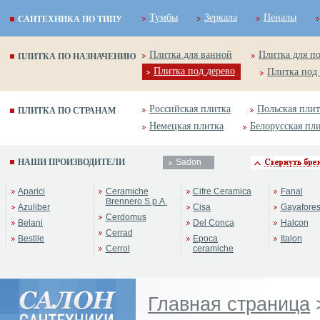
Тумбы
Зеркала
Пеналы
САНТЕХНИКА ПО ТИПУ
Плитка для ванной
Плитка для п
ПЛИТКА ПО НАЗНАЧЕНИЮ
Плитка под дерево
Плитка под
Российская плитка
Польская плит
ПЛИТКА ПО СТРАНАМ
Немецкая плитка
Белорусская пл
НАШИ ПРОИЗВОДИТЕЛИ
Sadon
Aparici
Ceramiche
Cifre Ceramica
Fanal
Brennero S.p.A.
Azuliber
Cisa
Gayafore
Cerdomus
Belani
Del Conca
Halcon
Cerrad
Bestile
Epoca
Italon
Cerrol
ceramiche
Главная страница