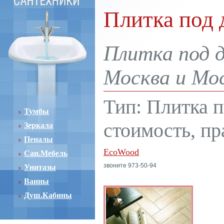
Плитка под 
Плитка под д
Москва и Мос
Тип: Плитка п
Тумбы
стоимость, пр
Зеркала
Пеналы
EcoWood
Сан.Мебель
звоните 973-50-94
Унитазы
Ванны
Душ.Кабины