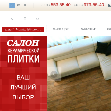
553 55 40
973-55-40
(901)
(495)
K
e:mail:
k-plitka@inbox.ru