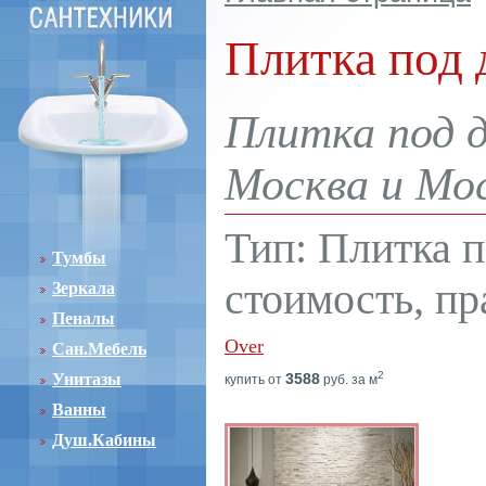
Плитка под 
Плитка под д
Москва и Мос
Тип: Плитка п
Тумбы
стоимость, пр
Зеркала
Пеналы
Over
Сан.Мебель
2
Унитазы
3588
купить от
руб. за м
Ванны
Душ.Кабины