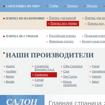
Тумбы
Зеркала
Пеналы
САНТЕХНИКА ПО ТИПУ
Плитка для ванной
Плитка для п
ПЛИТКА ПО НАЗНАЧЕНИЮ
Плитка под дерево
Плитка под
Российская плитка
Польская плит
ПЛИТКА ПО СТРАНАМ
Немецкая плитка
Белорусская пл
НАШИ ПРОИЗВОДИТЕЛИ
ренд:
Over
Бренд:
Kyrah
оллекция:
Cerdomus
Коллекция:
Cerdomus
Aparici
Ceramiche
Cifre Ceramica
Fanal
Brennero S.p.A.
Azuliber
Cisa
Gayafore
Cerdomus
Belani
Del Conca
Halcon
Cerrad
Bestile
Epoca
Italon
Cerrol
ceramiche
Главная страница