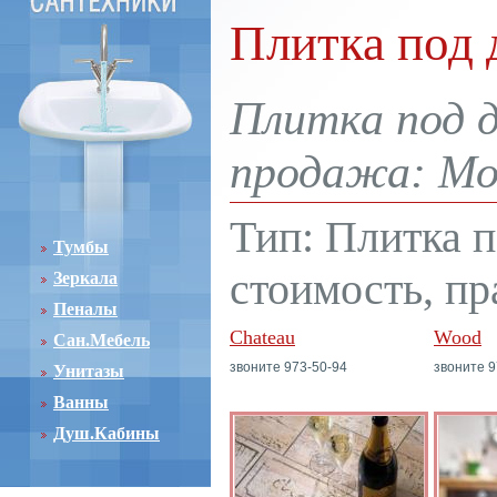
Плитка под 
Плитка под д
продажа: Мос
Тип: Плитка п
Тумбы
стоимость, пр
Зеркала
Пеналы
Chateau
Wood
Сан.Мебель
звоните 973-50-94
звоните 9
Унитазы
Ванны
Душ.Кабины