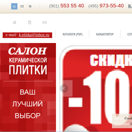
553 55 40
973-55-40
(901)
(495)
K
e:mail:
k-plitka@inbox.ru
ренд:
Botanica
Бренд:
Coral
оллекция:
Lasselsberger/Rako
Коллекция:
L