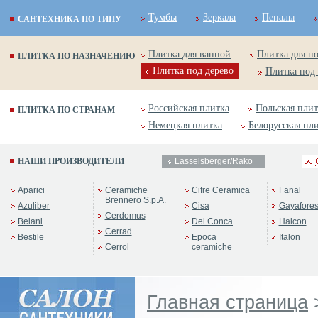
Тумбы
Зеркала
Пеналы
САНТЕХНИКА ПО ТИПУ
Плитка для ванной
Плитка для п
ПЛИТКА ПО НАЗНАЧЕНИЮ
Плитка под дерево
Плитка под
Российская плитка
Польская плит
ПЛИТКА ПО СТРАНАМ
Немецкая плитка
Белорусская пл
НАШИ ПРОИЗВОДИТЕЛИ
Lasselsberger/Rako
Aparici
Ceramiche
Cifre Ceramica
Fanal
Brennero S.p.A.
Azuliber
Cisa
Gayafore
Cerdomus
Belani
Del Conca
Halcon
Cerrad
Bestile
Epoca
Italon
Cerrol
ceramiche
Главная страница