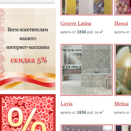
Groove Latina
Hawai
2
1836
купить от
руб. за м
купить от
Layla
Melisa
2
1656
купить от
руб. за м
купить от