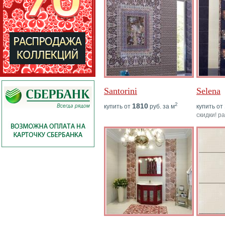
Santorini
Selena
2
1810
купить от
руб. за м
купить от
скидки! р