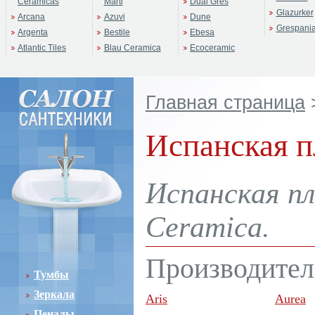
Ceramicas
Marti
Dual Gres
Glazurker
Arcana
Azuvi
Dune
Grespani
Argenta
Bestile
Ebesa
Atlantic Tiles
Blau Ceramica
Ecoceramic
Главная страница
Испанская п
Испанская пл
Ceramica.
Производител
Тумбы
Зеркала
Aris
Aurea
Пеналы