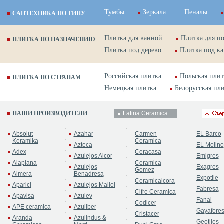
Тумбы
Зеркала
Пеналы
САНТЕХНИКА ПО ТИПУ
Плитка для ванной
Плитка для п
ПЛИТКА ПО НАЗНАЧЕНИЮ
Плитка под дерево
Плитка под к
Российская плитка
Польская плит
ПЛИТКА ПО СТРАНАМ
Немецкая плитка
Белорусская пл
НАШИ ПРОИЗВОДИТЕЛИ
Latina Ceramica
Absolut
Azahar
Carmen
EL Barco
Keramika
Ceramica
Azteca
EL Molino
Adex
Ceracasa
Azulejos Alcor
Emigres
Alaplana
Ceramica
Azulejos
Exagres
Gomez
Almera
Benadresa
Expotile
Ceramicalcora
Aparici
Azulejos Mallol
Fabresa
Cifre Ceramica
Apavisa
Azulev
Fanal
Codicer
APE ceramica
Azuliber
Gayafore
Cristacer
Aranda
Azulindus &
Geotiles