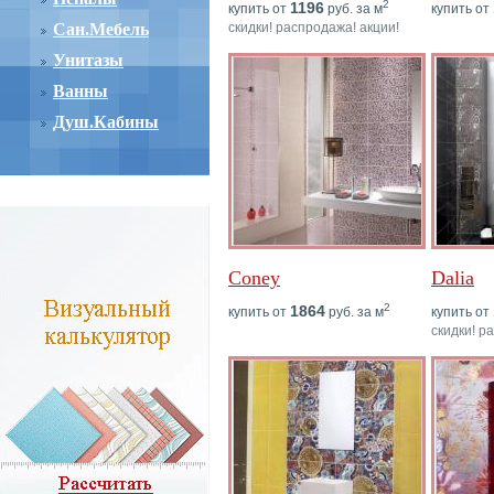
2
1196
купить от
руб. за м
купить от
Сан.Мебель
скидки! распродажа! акции!
Унитазы
Ванны
Душ.Кабины
Coney
Dalia
2
1864
купить от
руб. за м
купить от
скидки! р