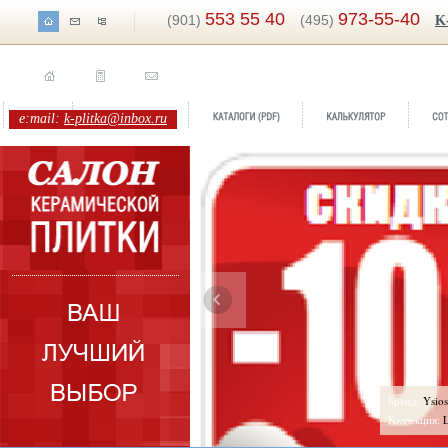
553 55 40
973-55-40
(901)
(495)
K
e:mail:
k-plitka@inbox.ru
Бренд:
Ysios
Коллекция:
Latina Ceramica