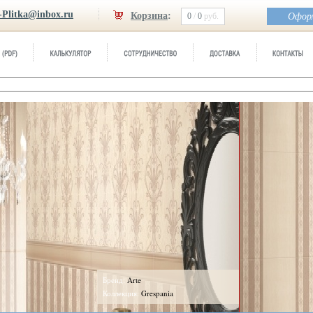
-Plitka@inbox.ru
Корзина
:
0
/
0
руб.
Оформ
Бренд:
Arte
Коллекция:
Grespania