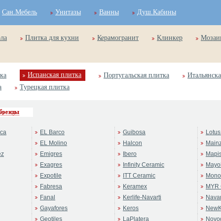
Сан.Мебель
Унитазы
Ванны
Душ.Кабины
ола
Плитка для кухни
Керамогранит
Клинкер
Мозаи
Испанская плитка
ка
Португальская плитка
Итальянска
а
Турецкая плитка
ca
EL Barco
Guibosa
Lotus
EL Molino
Halcon
Main
ez
Emigres
Ibero
Mapi
Exagres
Infinity Ceramic
Mayol
Expotile
ITT Ceramic
Mono
Fabresa
Keramex
MYR 
Fanal
Kerlife-Navarti
Navar
Gayafores
Keros
NewK
Geotiles
LaPlatera
Novo