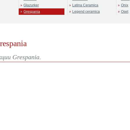
Glazurker
Latina Ceramica
Onix
Grespania
Legend ceramica
Oset
respania
кции Grespania.