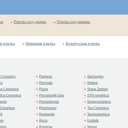
ка
Плитка под дерево
Плитка под камень
я плитка
Немецкая плитка
Белорусская плитка
 Ceramics
Pamesa
Sierragres
zu
Peronda
Sintesi
sa Ceramica
Plaza
Slava Zaitsev
ica Ceramica
Porcelanite Dos
STN ceramica
pole
Porcelanosa
Superceramica
Ceramica
Prissmacer
Tau Ceramica
ti
Realonda
Tecniceramica
er
Roca
Undefa
gres
Rocersa
Venus