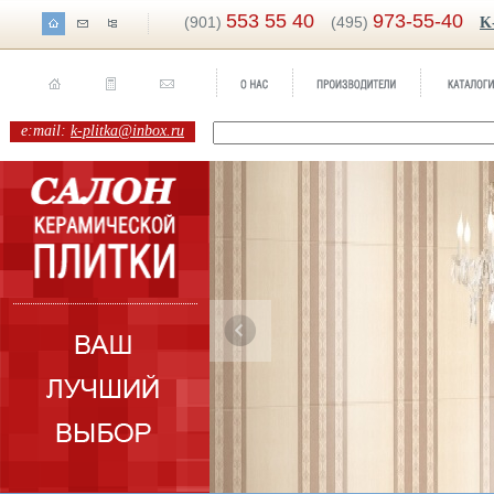
553 55 40
973-55-40
(901)
(495)
K
e:mail:
k-plitka@inbox.ru
ренд:
Arte
оллекция:
Grespania