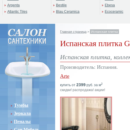
Argenta
Bestile
Ebesa
Atlantic Tiles
Blau Ceramica
Ecoceramic
Главная страница
>
Испанская плитка
Испанская плитка G
Испанская плитка, колле
Производитель: Испания.
Arte
2
2399
купить от
руб. за м
скидки! распродажа! акции!
Тумбы
Зеркала
Пеналы
Сан.Мебель