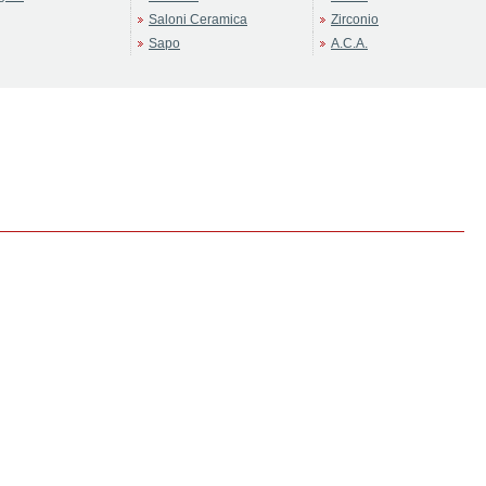
Saloni Ceramica
Zirconio
Sapo
А.С.А.