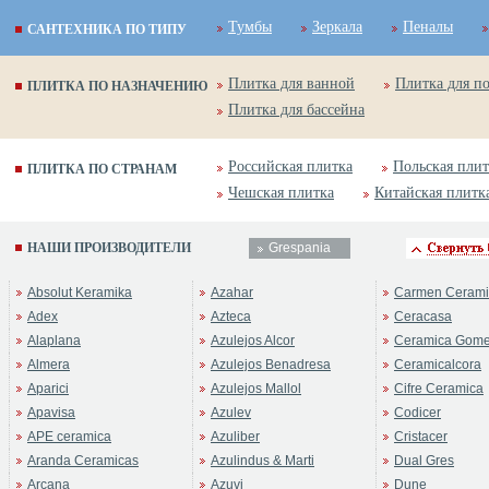
Тумбы
Зеркала
Пеналы
САНТЕХНИКА ПО ТИПУ
Плитка для ванной
Плитка для п
ПЛИТКА ПО НАЗНАЧЕНИЮ
Плитка для бассейна
Российская плитка
Польская плит
ПЛИТКА ПО СТРАНАМ
Чешская плитка
Китайская плитк
НАШИ ПРОИЗВОДИТЕЛИ
Grespania
Absolut Keramika
Azahar
Carmen Cerami
Adex
Azteca
Ceracasa
Alaplana
Azulejos Alcor
Ceramica Gom
Almera
Azulejos Benadresa
Ceramicalcora
Aparici
Azulejos Mallol
Cifre Ceramica
Apavisa
Azulev
Codicer
APE ceramica
Azuliber
Cristacer
Aranda Ceramicas
Azulindus & Marti
Dual Gres
Arcana
Azuvi
Dune