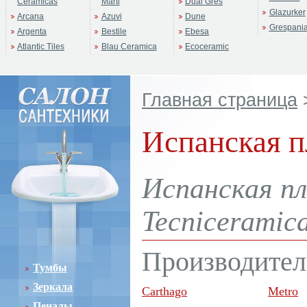
Ceramicas
Marti
Dual Gres
Glazurker
Arcana
Azuvi
Dune
Grespani
Argenta
Bestile
Ebesa
Atlantic Tiles
Blau Ceramica
Ecoceramic
Главная страница
Испанская п
Испанская пл
Tecniceramica
Производител
Тумбы
Зеркала
Carthago
Metro
Пеналы