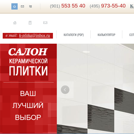
553 55 40
973-55-40
(901)
(495)
K
e:mail:
k-plitka@inbox.ru
нд:
Carthago
екция:
Tecniceramica