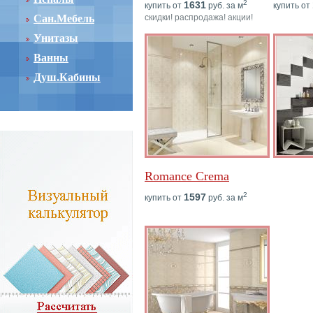
2
1631
купить от
руб. за м
купить от
Сан.Мебель
скидки! распродажа! акции!
Унитазы
Ванны
Душ.Кабины
Romance Crema
2
1597
купить от
руб. за м