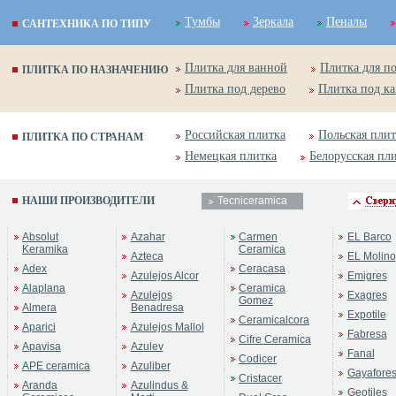
Тумбы
Зеркала
Пеналы
САНТЕХНИКА ПО ТИПУ
Плитка для ванной
Плитка для п
ПЛИТКА ПО НАЗНАЧЕНИЮ
Плитка под дерево
Плитка под к
Российская плитка
Польская плит
ПЛИТКА ПО СТРАНАМ
Немецкая плитка
Белорусская пл
НАШИ ПРОИЗВОДИТЕЛИ
Tecniceramica
Absolut
Azahar
Carmen
EL Barco
Keramika
Ceramica
Azteca
EL Molino
Adex
Ceracasa
Azulejos Alcor
Emigres
Alaplana
Ceramica
Azulejos
Exagres
Gomez
Almera
Benadresa
Expotile
Ceramicalcora
Aparici
Azulejos Mallol
Fabresa
Cifre Ceramica
Apavisa
Azulev
Fanal
Codicer
APE ceramica
Azuliber
Gayafore
Cristacer
Aranda
Azulindus &
Geotiles