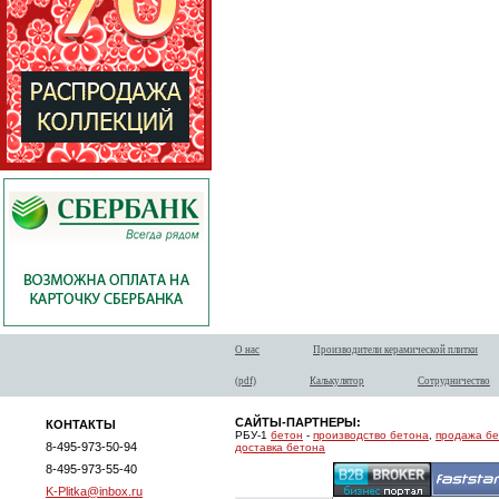
О нас
Производители керамической плитки
(pdf)
Калькулятор
Сотрудничество
САЙТЫ-ПАРТНЕРЫ:
КОНТАКТЫ
РБУ-1
бетон
-
производство бетона
,
продажа б
8-495-973-50-94
доставка бетона
8-495-973-55-40
K-Plitka@inbox.ru