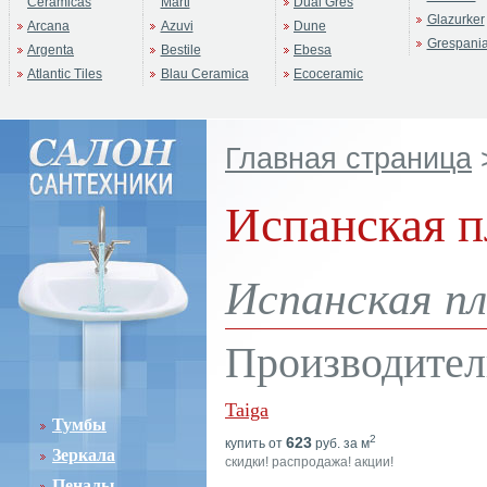
Ceramicas
Marti
Dual Gres
Glazurker
Arcana
Azuvi
Dune
Grespani
Argenta
Bestile
Ebesa
Atlantic Tiles
Blau Ceramica
Ecoceramic
Главная страница
Испанская п
Испанская пл
Производител
Taiga
Тумбы
2
623
купить от
руб. за м
Зеркала
скидки! распродажа! акции!
Пеналы