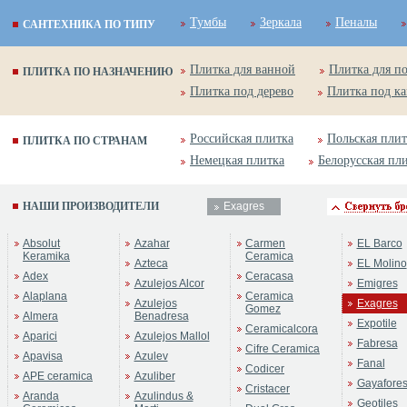
Тумбы
Зеркала
Пеналы
САНТЕХНИКА ПО ТИПУ
Плитка для ванной
Плитка для п
ПЛИТКА ПО НАЗНАЧЕНИЮ
Плитка под дерево
Плитка под к
Российская плитка
Польская плит
ПЛИТКА ПО СТРАНАМ
Немецкая плитка
Белорусская пл
НАШИ ПРОИЗВОДИТЕЛИ
Exagres
ренд:
Taiga
Absolut
Azahar
Carmen
EL Barco
оллекция:
Exagres
Keramika
Ceramica
Azteca
EL Molino
Adex
Ceracasa
Azulejos Alcor
Emigres
Alaplana
Ceramica
Azulejos
Exagres
Gomez
Almera
Benadresa
Expotile
Ceramicalcora
Aparici
Azulejos Mallol
Fabresa
Cifre Ceramica
Apavisa
Azulev
Fanal
Codicer
APE ceramica
Azuliber
Gayafore
Cristacer
Aranda
Azulindus &
Geotiles