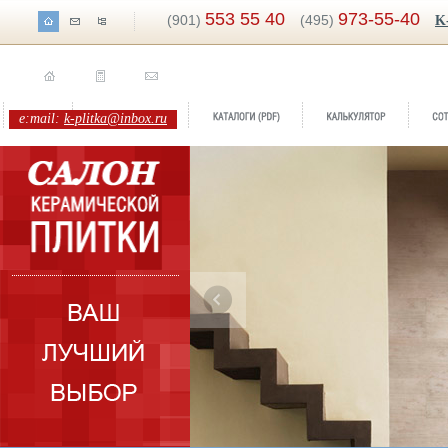
553 55 40
973-55-40
(901)
(495)
K
e:mail:
k-plitka@inbox.ru
ренд:
Taiga
оллекция:
Exagres