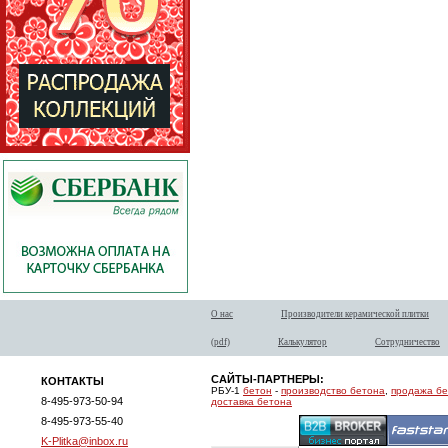
О нас
Производители керамической плитки
(pdf)
Калькулятор
Сотрудничество
САЙТЫ-ПАРТНЕРЫ:
КОНТАКТЫ
РБУ-1
бетон
-
производство бетона
,
продажа б
8-495-973-50-94
доставка бетона
8-495-973-55-40
K-Plitka@inbox.ru