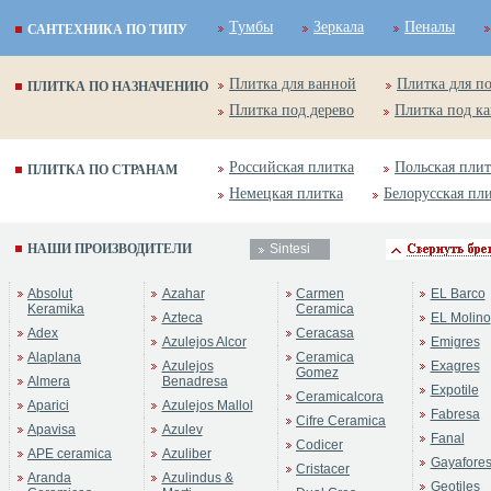
Тумбы
Зеркала
Пеналы
САНТЕХНИКА ПО ТИПУ
Плитка для ванной
Плитка для п
ПЛИТКА ПО НАЗНАЧЕНИЮ
Плитка под дерево
Плитка под к
Российская плитка
Польская плит
ПЛИТКА ПО СТРАНАМ
Немецкая плитка
Белорусская пл
НАШИ ПРОИЗВОДИТЕЛИ
Sintesi
Absolut
Azahar
Carmen
EL Barco
Keramika
Ceramica
Azteca
EL Molino
Adex
Ceracasa
Azulejos Alcor
Emigres
Alaplana
Ceramica
Azulejos
Exagres
Gomez
Almera
Benadresa
Expotile
Ceramicalcora
Aparici
Azulejos Mallol
Fabresa
Cifre Ceramica
Apavisa
Azulev
Fanal
Codicer
APE ceramica
Azuliber
Gayafore
Cristacer
Aranda
Azulindus &
Geotiles