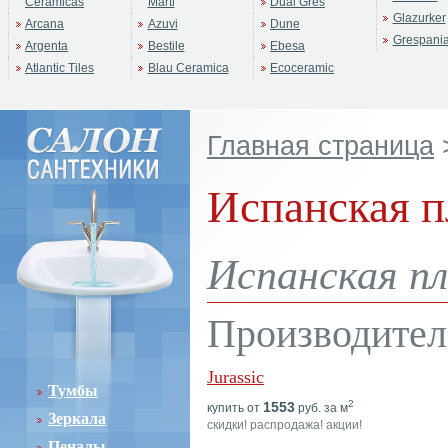
Ceramicas
Marti
Dual Gres
Glazurker
Arcana
Azuvi
Dune
Grespani
Argenta
Bestile
Ebesa
Atlantic Tiles
Blau Ceramica
Ecoceramic
Главная страница
Испанская пл
Испанская пли
Производител
Jurassic
Тумбы
2
1553
купить от
руб. за м
Зеркала
скидки! распродажа! акции!
Пеналы