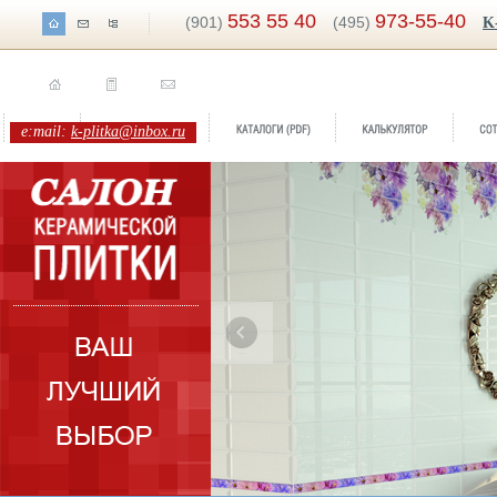
553 55 40
973-55-40
(901)
(495)
K
e:mail:
k-plitka@inbox.ru
ренд:
Primavera
оллекция:
Monopole