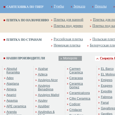
Тумбы
Зеркала
Пеналы
САНТЕХНИКА ПО ТИПУ
Плитка для ванной
Плитка для п
ПЛИТКА ПО НАЗНАЧЕНИЮ
Плитка под дерево
Плитка под к
Российская плитка
Польская плит
ПЛИТКА ПО СТРАНАМ
Немецкая плитка
Белорусская пл
НАШИ ПРОИЗВОДИТЕЛИ
Monopole
ренд:
Vernissage
Absolut
Azahar
Carmen
EL Barco
оллекция:
Monopole
Keramika
Ceramica
Azteca
EL Molino
Adex
Ceracasa
Azulejos Alcor
Emigres
Alaplana
Ceramica
Azulejos
Exagres
Gomez
Almera
Benadresa
Expotile
Ceramicalcora
Aparici
Azulejos Mallol
Fabresa
Cifre Ceramica
Apavisa
Azulev
Fanal
Codicer
APE ceramica
Azuliber
Gayafore
Cristacer
Aranda
Azulindus &
Geotiles