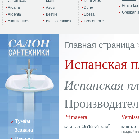
Ceramicas
Marti
Dual Gres
Glazurker
Arcana
Azuvi
Dune
Grespani
Argenta
Bestile
Ebesa
Atlantic Tiles
Blau Ceramica
Ecoceramic
Главная страница
Испанская п
Испанская пл
Производител
Primavera
Verniss
Тумбы
2
1678
купить от
руб. за м
купить от
Зеркала
скидки! р
Пеналы