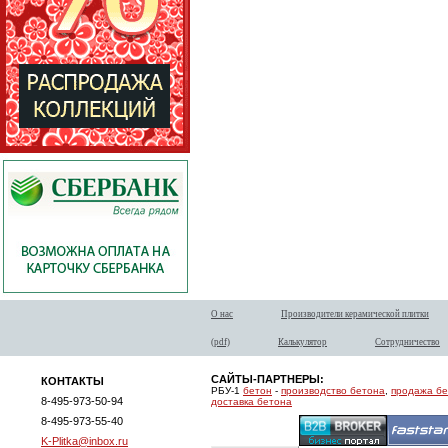
О нас
Производители керамической плитки
(pdf)
Калькулятор
Сотрудничество
САЙТЫ-ПАРТНЕРЫ:
КОНТАКТЫ
РБУ-1
бетон
-
производство бетона
,
продажа б
8-495-973-50-94
доставка бетона
8-495-973-55-40
K-Plitka@inbox.ru