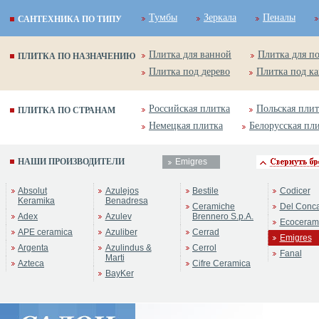
Тумбы
Зеркала
Пеналы
САНТЕХНИКА ПО ТИПУ
Плитка для ванной
Плитка для п
ПЛИТКА ПО НАЗНАЧЕНИЮ
Плитка под дерево
Плитка под к
Российская плитка
Польская плит
ПЛИТКА ПО СТРАНАМ
Немецкая плитка
Белорусская пл
НАШИ ПРОИЗВОДИТЕЛИ
Emigres
Absolut
Azulejos
Bestile
Codicer
Keramika
Benadresa
Ceramiche
Del Conc
Adex
Azulev
Brennero S.p.A.
Ecoceram
APE ceramica
Azuliber
Cerrad
Emigres
Argenta
Azulindus &
Cerrol
Fanal
Marti
Azteca
Cifre Ceramica
BayKer