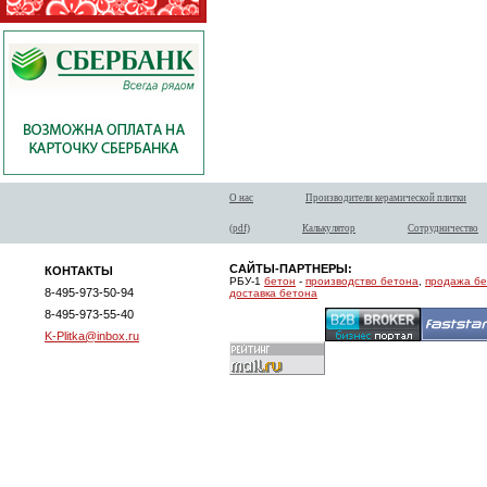
О нас
Производители керамической плитки
(pdf)
Калькулятор
Сотрудничество
САЙТЫ-ПАРТНЕРЫ:
КОНТАКТЫ
РБУ-1
бетон
-
производство бетона
,
продажа б
8-495-973-50-94
доставка бетона
8-495-973-55-40
K-Plitka@inbox.ru