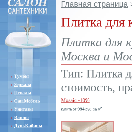
Главная страница
Плитка для 
Плитка для к
Москва и Мос
Тип: Плитка д
Тумбы
стоимость, пр
Зеркала
Пеналы
Mosaic -10%
Сан.Мебель
2
Унитазы
994
купить от
руб. за м
Ванны
Душ.Кабины