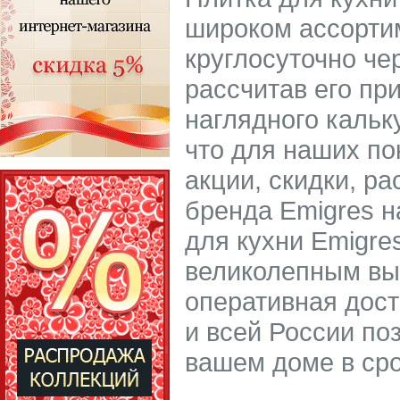
широком ассорти
круглосуточно че
рассчитав его пр
наглядного кальк
что для наших по
акции, скидки, р
бренда Emigres н
для кухни Emigre
великолепным вы
оперативная дост
и всей России по
вашем доме в сро