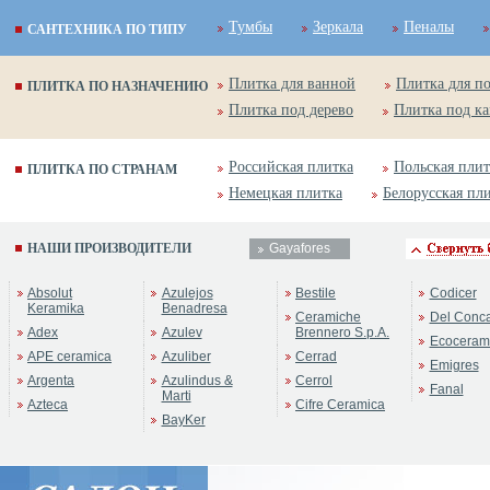
Тумбы
Зеркала
Пеналы
САНТЕХНИКА ПО ТИПУ
Плитка для ванной
Плитка для п
ПЛИТКА ПО НАЗНАЧЕНИЮ
Плитка под дерево
Плитка под к
Российская плитка
Польская плит
ПЛИТКА ПО СТРАНАМ
Немецкая плитка
Белорусская пл
НАШИ ПРОИЗВОДИТЕЛИ
Gayafores
Absolut
Azulejos
Bestile
Codicer
Keramika
Benadresa
Ceramiche
Del Conc
Adex
Azulev
Brennero S.p.A.
Ecoceram
APE ceramica
Azuliber
Cerrad
Emigres
Argenta
Azulindus &
Cerrol
Fanal
Marti
Azteca
Cifre Ceramica
BayKer