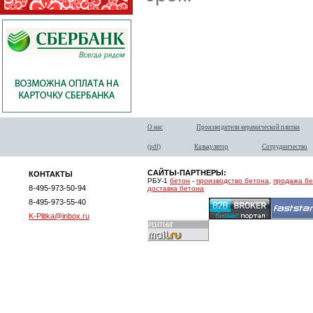
О нас
Производители керамической плитки
(pdf)
Калькулятор
Сотрудничество
САЙТЫ-ПАРТНЕРЫ:
КОНТАКТЫ
РБУ-1
бетон
-
производство бетона
,
продажа б
8-495-973-50-94
доставка бетона
8-495-973-55-40
K-Plitka@inbox.ru