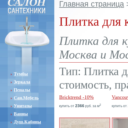
Главная страница
Плитка для 
Плитка для к
Москва и Мос
Тип: Плитка д
Тумбы
стоимость, пр
Зеркала
Пеналы
Bricktrend -10%
Vancou
Сан.Мебель
2
Унитазы
2366
купить от
руб. за м
купить от
Ванны
Душ.Кабины