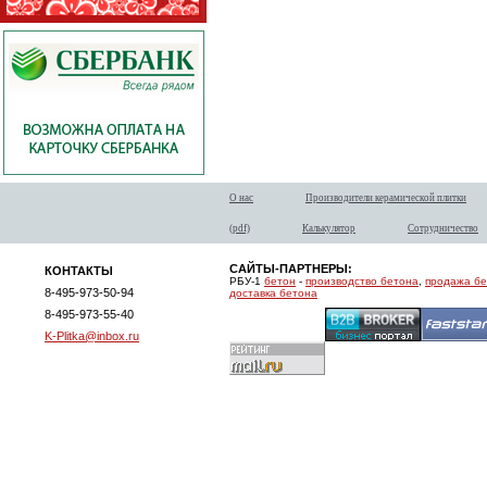
О нас
Производители керамической плитки
(pdf)
Калькулятор
Сотрудничество
САЙТЫ-ПАРТНЕРЫ:
КОНТАКТЫ
РБУ-1
бетон
-
производство бетона
,
продажа б
8-495-973-50-94
доставка бетона
8-495-973-55-40
K-Plitka@inbox.ru