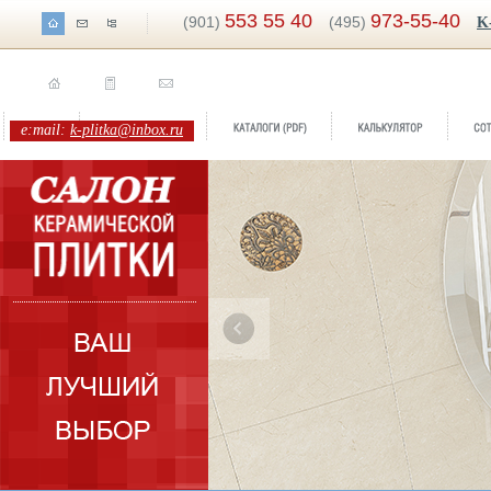
553 55 40
973-55-40
(901)
(495)
K
e:mail:
k-plitka@inbox.ru
ренд:
Сиена Актуэль
оллекция:
Rodnoe