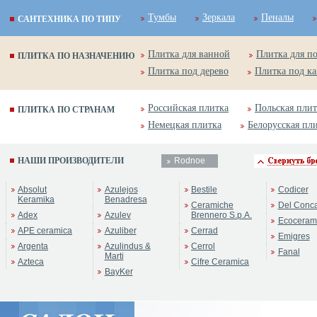
Тумбы
Зеркала
Пеналы
САНТЕХНИКА ПО ТИПУ
Плитка для ванной
Плитка для п
ПЛИТКА ПО НАЗНАЧЕНИЮ
Плитка под дерево
Плитка под к
Российская плитка
Польская плит
ПЛИТКА ПО СТРАНАМ
Немецкая плитка
Белорусская пл
НАШИ ПРОИЗВОДИТЕЛИ
Rodnoe
Бренд:
Селва ПатчАрт
Absolut
Azulejos
Bestile
Codicer
Коллекция:
Rodnoe
Keramika
Benadresa
Ceramiche
Del Conc
Adex
Azulev
Brennero S.p.A.
Ecoceram
APE ceramica
Azuliber
Cerrad
Emigres
Argenta
Azulindus &
Cerrol
Fanal
Marti
Azteca
Cifre Ceramica
BayKer