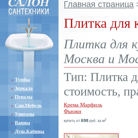
Главная страница
Плитка для 
Плитка для к
Москва и Мос
Тип: Плитка д
Тумбы
стоимость, пр
Зеркала
Пеналы
Крема Марфиль
Сан.Мебель
Фьюжн
Унитазы
2
698
купить от
руб. за м
Ванны
Душ.Кабины