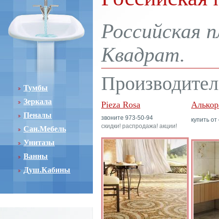
Российская п
Квадрат.
Производитель
Тумбы
Зеркала
Pieza Rosa
Алькор
Пеналы
звоните 973-50-94
купить от
скидки! распродажа! акции!
Сан.Мебель
Унитазы
Ванны
Душ.Кабины