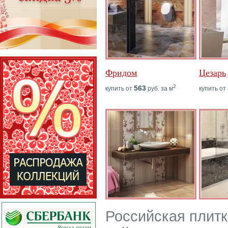
Фридом
Цезарь
2
563
купить от
руб. за м
купить от
Российская плитк