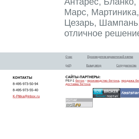
Антарес, Бланко,
Марс, Мартиника
Цезарь, Шампань,
отличное решени
О нас
Производители керамической плитки
(pdf)
Калькулятор
Сотрудничество
САЙТЫ-ПАРТНЕРЫ:
КОНТАКТЫ
РБУ-1
бетон
-
производство бетона
,
продажа б
8-495-973-50-94
доставка бетона
8-495-973-55-40
K-Plitka@inbox.ru