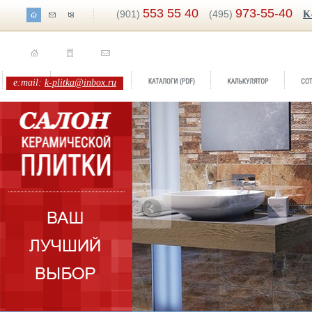
553 55 40
973-55-40
(901)
(495)
K
e:mail:
k-plitka@inbox.ru
Бренд:
Марс
Коллекция:
М-Квадрат