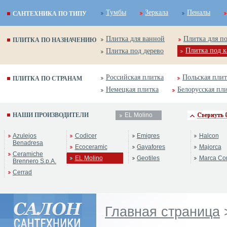
Тумбы
Зеркала
Пеналы
САНТЕХНИКА ПО ТИПУ
Плитка для ванной
Плитка для п
ПЛИТКА ПО НАЗНАЧЕНИЮ
Плитка под к
Плитка под дерево
Российская плитка
Польская плит
ПЛИТКА ПО СТРАНАМ
Немецкая плитка
Белорусская пл
НАШИ ПРОИЗВОДИТЕЛИ
EL Molino
Azulejos
Codicer
Emigres
Halcon
Benadresa
Ecoceramic
Gayafores
Majorca
Ceramiche
EL Molino
Geotiles
Marca Co
Brennero S.p.A.
Cerrad
Главная страница