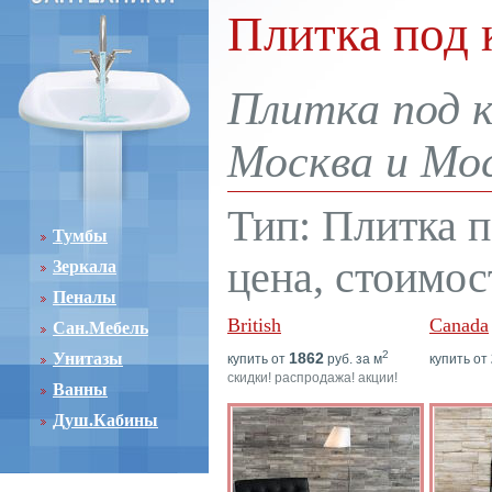
Плитка под 
Плитка под к
Москва и Мос
Тип: Плитка 
Тумбы
цена, стоимос
Зеркала
Пеналы
British
Canada
Сан.Мебель
2
Унитазы
1862
купить от
руб. за м
купить от
скидки! распродажа! акции!
Ванны
Душ.Кабины